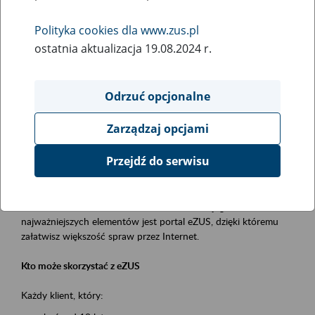
Polityka cookies dla www.zus.pl
Rodzaj wydarzenia
ostatnia aktualizacja 19.08.2024 r.
Szkolenia
Obszar merytoryczny
Odrzuć opcjonalne
obsługa klientów
Zarządzaj opcjami
Opis wydarzenia
Przejdź do serwisu
Platforma Usług Elektronicznych ZUS eZUS
to narzędzie, które ułatwia dostęp do usług świadczonych przez
Zakład Ubezpieczeń Społecznych. Jednym z jego
najważniejszych elementów jest portal eZUS, dzięki któremu
załatwisz większość spraw przez Internet.
Kto może skorzystać z eZUS
Każdy klient, który: