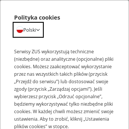
Polityka cookies
Polski
Menu
Szukaj
Serwisy ZUS wykorzystują techniczne
(niezbędne) oraz analityczne (opcjonalne) pliki
cookies. Możesz zaakceptować wykorzystanie
Szkolenia
przez nas wszystkich takich plików (przycisk
„Przejdź do serwisu”) lub dostosować swoje
zgody (przycisk „Zarządzaj opcjami”). Jeśli
wybierzesz przycisk „Odrzuć opcjonalne”,
będziemy wykorzystywać tylko niezbędne pliki
cookies. W każdej chwili możesz zmienić swoje
Zaproś ZUS do siebie - zakładanie profili
ustawienia. Aby to zrobić, kliknij „Ustawienia
eZUS w siedzibie Twojej firmy
plików cookies” w stopce.