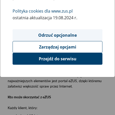
Polityka cookies dla www.zus.pl
Rodzaj wydarzenia
ostatnia aktualizacja 19.08.2024 r.
Szkolenia
Obszar merytoryczny
Odrzuć opcjonalne
obsługa klientów
Zarządzaj opcjami
Opis wydarzenia
Przejdź do serwisu
Platforma Usług Elektronicznych ZUS eZUS
to narzędzie, które ułatwia dostęp do usług świadczonych przez
Zakład Ubezpieczeń Społecznych. Jednym z jego
najważniejszych elementów jest portal eZUS, dzięki któremu
załatwisz większość spraw przez Internet.
Kto może skorzystać z eZUS
Każdy klient, który: