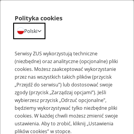
Polityka cookies
Polski
Menu
Szukaj
Serwisy ZUS wykorzystują techniczne
(niezbędne) oraz analityczne (opcjonalne) pliki
cookies. Możesz zaakceptować wykorzystanie
Szkolenia
przez nas wszystkich takich plików (przycisk
„Przejdź do serwisu”) lub dostosować swoje
zgody (przycisk „Zarządzaj opcjami”). Jeśli
wybierzesz przycisk „Odrzuć opcjonalne”,
będziemy wykorzystywać tylko niezbędne pliki
cookies. W każdej chwili możesz zmienić swoje
Zaproś ZUS do siebie - zakładanie profili
ustawienia. Aby to zrobić, kliknij „Ustawienia
eZUS w siedzibie Twojej firmy
plików cookies” w stopce.