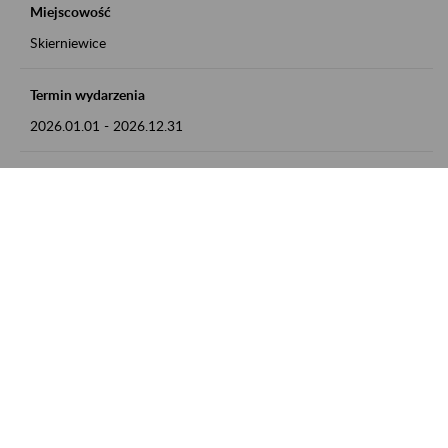
Miejscowość
Skierniewice
Termin wydarzenia
2026.01.01
-
2026.12.31
Kontakt
numer telefonu: 46 813 23 81 lub adres e-mail:
grazyna.libera@zus.pl
Zobacz także
Zaproś ZUS do siebie: Aktywni 50+