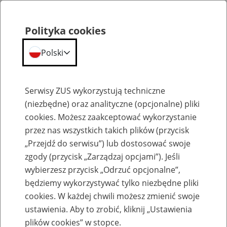
Polityka cookies
Polski
Menu
Szukaj
Serwisy ZUS wykorzystują techniczne
(niezbędne) oraz analityczne (opcjonalne) pliki
cookies. Możesz zaakceptować wykorzystanie
Szkolenia
przez nas wszystkich takich plików (przycisk
„Przejdź do serwisu”) lub dostosować swoje
zgody (przycisk „Zarządzaj opcjami”). Jeśli
wybierzesz przycisk „Odrzuć opcjonalne”,
będziemy wykorzystywać tylko niezbędne pliki
cookies. W każdej chwili możesz zmienić swoje
Zaproś ZUS do siebie - zakładanie profili
ustawienia. Aby to zrobić, kliknij „Ustawienia
eZUS w siedzibie Twojej firmy
plików cookies” w stopce.