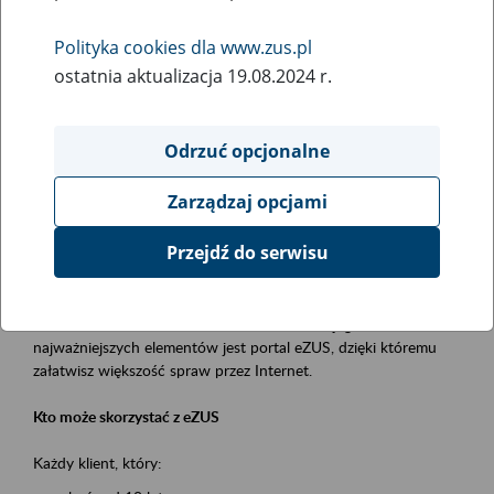
Polityka cookies dla www.zus.pl
Rodzaj wydarzenia
ostatnia aktualizacja 19.08.2024 r.
Szkolenia
Obszar merytoryczny
Odrzuć opcjonalne
obsługa klientów
Zarządzaj opcjami
Opis wydarzenia
Przejdź do serwisu
Platforma Usług Elektronicznych ZUS eZUS
to narzędzie, które ułatwia dostęp do usług świadczonych przez
Zakład Ubezpieczeń Społecznych. Jednym z jego
najważniejszych elementów jest portal eZUS, dzięki któremu
załatwisz większość spraw przez Internet.
Kto może skorzystać z eZUS
Każdy klient, który: