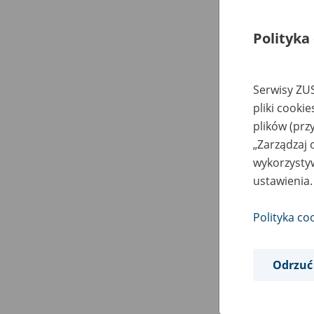
Polityka
Serwisy ZUS
pliki cooki
plików (prz
„Zarządzaj 
wykorzystyw
ustawienia.
Polityka co
Odrzuć