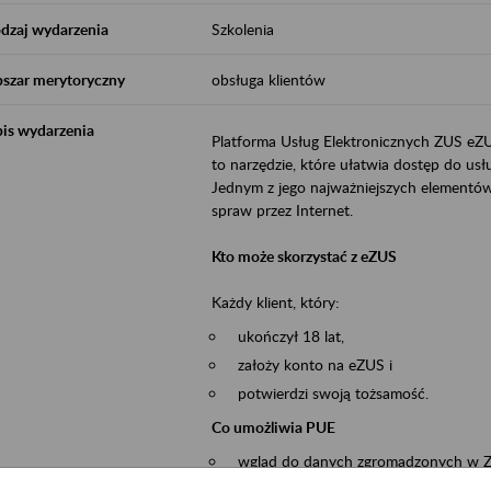
dzaj wydarzenia
Szkolenia
szar merytoryczny
obsługa klientów
is wydarzenia
Platforma Usług Elektronicznych ZUS eZ
to narzędzie, które ułatwia dostęp do u
Jednym z jego najważniejszych elementów 
spraw przez Internet.
Kto może skorzystać z eZUS
Każdy klient, który:
ukończył 18 lat,
założy konto na eZUS i
potwierdzi swoją tożsamość.
Co umożliwia PUE
wgląd do danych zgromadzonych w 
przekazywanie dokumentów ubezpiec