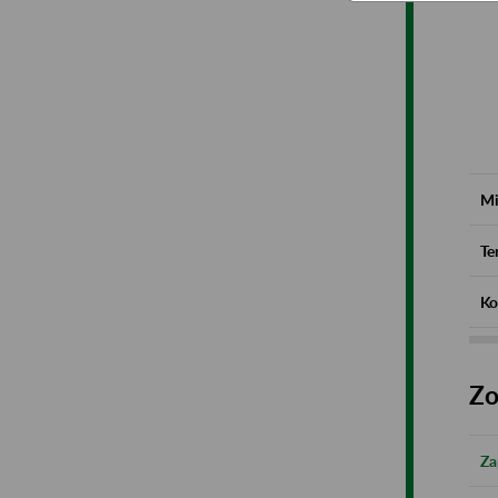
Mi
Te
Ko
Zo
Za