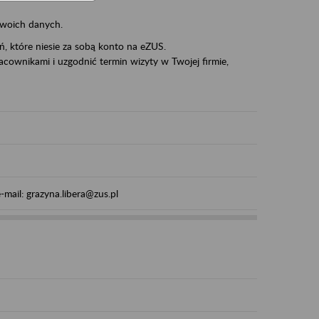
swoich danych.
eń, które niesie za sobą konto na eZUS.
cownikami i uzgodnić termin wizyty w Twojej firmie,
mail: grazyna.libera@zus.pl