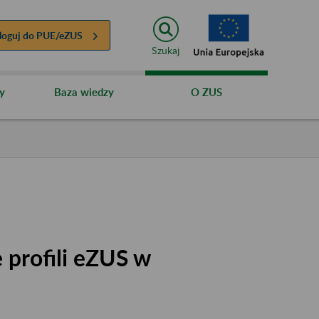
loguj do
PUE/eZUS
Szukaj
y
Baza wiedzy
O ZUS
 profili eZUS w