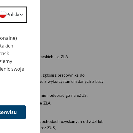
a nie odpowiedzi,
Polski
wiedzi z ZUS,
 ZUS.
cownikiem)
jonalne)
e na koncie w ZUS,
takich
onta ubezpieczonego,
cisk
nych zwolnieniach lekarskich - e-ZLA
dziemy
iębiorcą)
ienić swoje
, za pomocą której m.in. zgłosisz pracownika do
 dokumenty rozliczeniowe z wykorzystaniem danych z bazy
iadczenia o niezaleganiu i odebrać go na eZUS,
swoich pracowników - e-ZLA
serwisu
11A, czyli informacji o dochodach uzyskanych od ZUS lub
o obliczenia podatku przez ZUS,