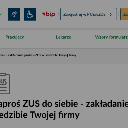
Zarejestruj w
PUE/eZUS
Za
Pracujący
Lekarze
Wzory formularz
bie - zakładanie profili eZUS w siedzibie Twojej firmy
aproś ZUS do siebie - zakładanie
iedzibie Twojej firmy