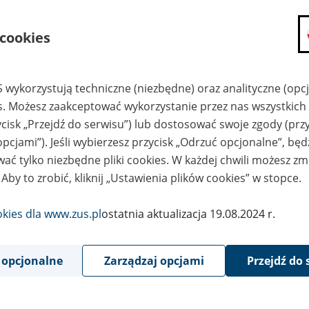
składanie wniosków i otrzymywanie n
 cookies
zadawanie pytań i otrzymywanie odpo
umawianie się na wizyty w jednostce
Jeśli jesteś osobą ubezpieczoną (np. pra
 wykorzystują techniczne (niezbędne) oraz analityczne (opc
możesz sprawdzić swoje dane zapisan
es. Możesz zaakceptować wykorzystanie przez nas wszystkich 
masz dostęp do informacji o stanie k
ycisk „Przejdź do serwisu”) lub dostosować swoje zgody (przy
masz dostęp do informacji o wystawio
opcjami”). Jeśli wybierzesz przycisk „Odrzuć opcjonalne”, bę
Jeśli jesteś płatnikiem składek (np. przeds
ać tylko niezbędne pliki cookies. W każdej chwili możesz zm
możesz skorzystać z aplikacji ePłatnik
 Aby to zrobić, kliknij „Ustawienia plików cookies” w stopce.
ubezpieczeń, wypełnisz i przekażesz
ZUS,
okies dla www.zus.pl
ostatnia aktualizacja 19.08.2024 r.
możesz złożyć wniosek o wydanie zaśw
masz dostęp do zwolnień lekarskich 
 opcjonalne
Zarządzaj opcjami
Przejdź do 
Jeśli jesteś świadczeniobiorcą
masz dostęp m.in. do formularza PIT 
do formularza PIT 40A, czyli roczneg