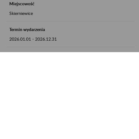
Miejscowość
Skierniewice
Termin wydarzenia
2026.01.01
-
2026.12.31
Kontakt
numer telefonu: 46 813 23 81 lub adres e-mail:
grazyna.libera@zus.pl
Zobacz także
Zaproś ZUS do siebie: Aktywni 50+