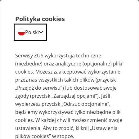
Polityka cookies
Polski
Menu
Szukaj
Serwisy ZUS wykorzystują techniczne
(niezbędne) oraz analityczne (opcjonalne) pliki
cookies. Możesz zaakceptować wykorzystanie
Szkolenia
przez nas wszystkich takich plików (przycisk
„Przejdź do serwisu”) lub dostosować swoje
zgody (przycisk „Zarządzaj opcjami”). Jeśli
wybierzesz przycisk „Odrzuć opcjonalne”,
będziemy wykorzystywać tylko niezbędne pliki
cookies. W każdej chwili możesz zmienić swoje
Zaproś ZUS do siebie - zakładanie profili
ustawienia. Aby to zrobić, kliknij „Ustawienia
eZUS w siedzibie Twojej firmy
plików cookies” w stopce.