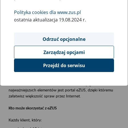
Polityka cookies dla www.zus.pl
Rodzaj wydarzenia
ostatnia aktualizacja 19.08.2024 r.
Szkolenia
Obszar merytoryczny
Odrzuć opcjonalne
obsługa klientów
Zarządzaj opcjami
Opis wydarzenia
Przejdź do serwisu
Platforma Usług Elektronicznych ZUS eZUS
to narzędzie, które ułatwia dostęp do usług świadczonych przez
Zakład Ubezpieczeń Społecznych. Jednym z jego
najważniejszych elementów jest portal eZUS, dzięki któremu
załatwisz większość spraw przez Internet.
Kto może skorzystać z eZUS
Każdy klient, który: