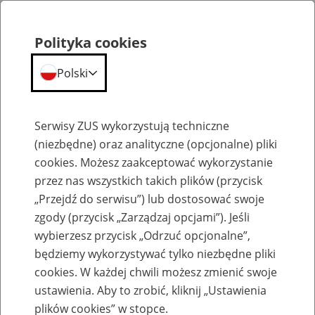
Polityka cookies
Polski
Menu
Szukaj
Serwisy ZUS wykorzystują techniczne
(niezbędne) oraz analityczne (opcjonalne) pliki
cookies. Możesz zaakceptować wykorzystanie
Szkolenia
przez nas wszystkich takich plików (przycisk
„Przejdź do serwisu”) lub dostosować swoje
zgody (przycisk „Zarządzaj opcjami”). Jeśli
wybierzesz przycisk „Odrzuć opcjonalne”,
będziemy wykorzystywać tylko niezbędne pliki
cookies. W każdej chwili możesz zmienić swoje
Zaproś ZUS do siebie - zakładanie profili
ustawienia. Aby to zrobić, kliknij „Ustawienia
eZUS w siedzibie Twojej firmy
plików cookies” w stopce.