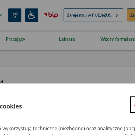
Zarejestruj w
PUE/eZUS
Za
Pracujący
Lekarze
Wzory formularz
ąd
 cookies
 wykorzystują techniczne (niezbędne) oraz analityczne (opc