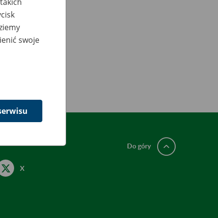
takich
cisk
dziemy
ienić swoje
serwisu
Do góry
X