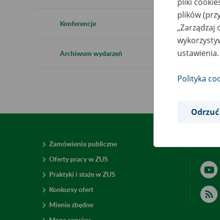
pliki cooki
plików (prz
Konferencje
„Zarządzaj 
wykorzystyw
ustawienia.
Archiwum wydarzeń
Polityka co
Odrzuć
Zamówienia publiczne
Deklar
Oferty pracy w ZUS
Praktyki i staże w ZUS
Konkursy ofert
Mienie zbędne
Mapa serwisu