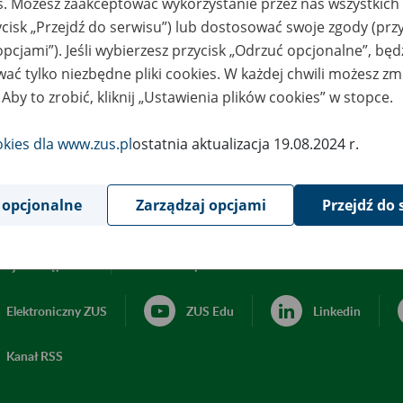
es. Możesz zaakceptować wykorzystanie przez nas wszystkich 
ycisk „Przejdź do serwisu”) lub dostosować swoje zgody (przy
opcjami”). Jeśli wybierzesz przycisk „Odrzuć opcjonalne”, bę
ać tylko niezbędne pliki cookies. W każdej chwili możesz zm
 Aby to zrobić, kliknij „Ustawienia plików cookies” w stopce.
okies dla www.zus.pl
ostatnia aktualizacja 19.08.2024 r.
 opcjonalne
Zarządzaj opcjami
Przejdź do 
acja dostępności
Ustawienia plików cookies
Elektroniczny ZUS
ZUS Edu
Linkedin
Kanał RSS