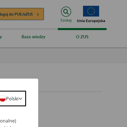
loguj do
PUE/eZUS
Szukaj
y
Baza wiedzy
O ZUS
Polski
jonalne)