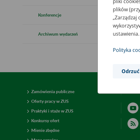
pliki cooki
plików (prz
Konferencje
„Zarządzaj 
wykorzystyw
ustawienia.
Archiwum wydarzeń
Polityka co
Odrzuć
Zamówienia publiczne
Deklar
Oferty pracy w ZUS
Praktyki i staże w ZUS
Konkursy ofert
Mienie zbędne
Mapa serwisu