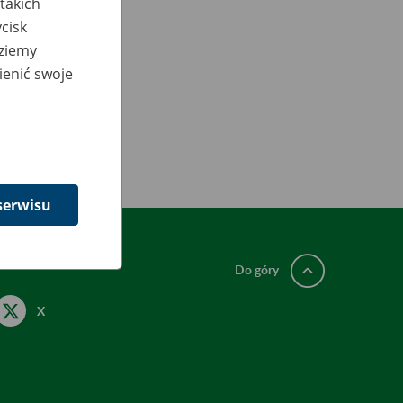
takich
cisk
dziemy
ienić swoje
serwisu
Do góry
X