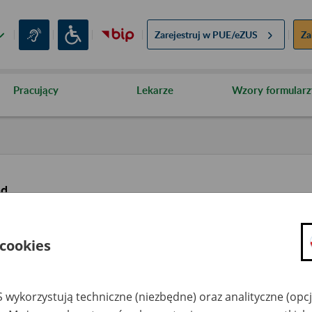
Zarejestruj w
PUE/eZUS
Za
Pracujący
Lekarze
Wzory formularz
ąd
 cookies
 wykorzystują techniczne (niezbędne) oraz analityczne (opc