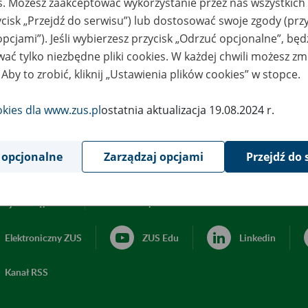
es. Możesz zaakceptować wykorzystanie przez nas wszystkich 
ycisk „Przejdź do serwisu”) lub dostosować swoje zgody (przy
opcjami”). Jeśli wybierzesz przycisk „Odrzuć opcjonalne”, bę
ać tylko niezbędne pliki cookies. W każdej chwili możesz zm
 Aby to zrobić, kliknij „Ustawienia plików cookies” w stopce.
okies dla www.zus.pl
ostatnia aktualizacja 19.08.2024 r.
 opcjonalne
Zarządzaj opcjami
Przejdź do 
acja dostępności
Ustawienia plików cookies
Elektroniczny ZUS
ZUS Edu
Linkedin
Kanał RSS