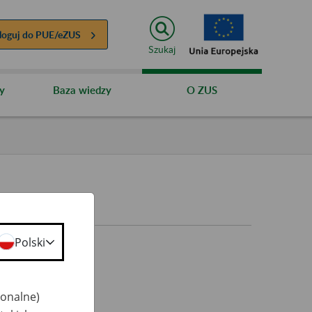
loguj do
PUE/eZUS
Szukaj
y
Baza wiedzy
O ZUS
Polski
jonalne)