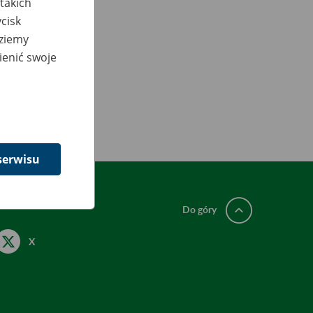
takich
cisk
dziemy
ienić swoje
serwisu
Do góry
X