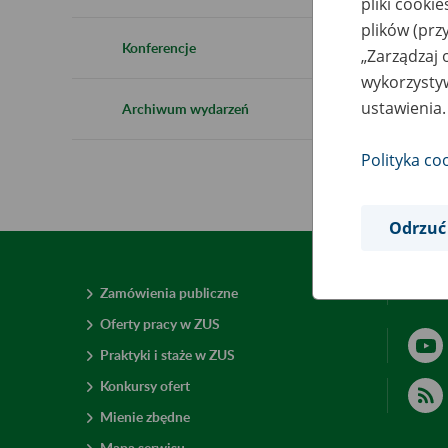
pliki cooki
plików (prz
Konferencje
„Zarządzaj 
wykorzystyw
ustawienia.
Archiwum wydarzeń
Polityka co
Odrzuć
Zamówienia publiczne
Deklar
Oferty pracy w ZUS
Praktyki i staże w ZUS
Konkursy ofert
Mienie zbędne
Mapa serwisu