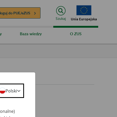
loguj do
PUE/eZUS
Szukaj
y
Baza wiedzy
O ZUS
Polski
jonalne)