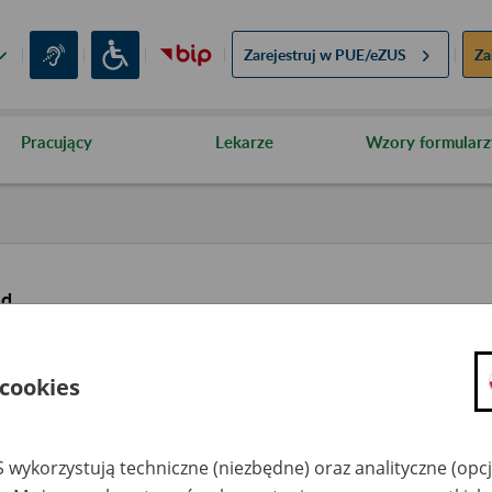
Zarejestruj w
PUE/eZUS
Za
Pracujący
Lekarze
Wzory formularz
ąd
 cookies
 wykorzystują techniczne (niezbędne) oraz analityczne (opc