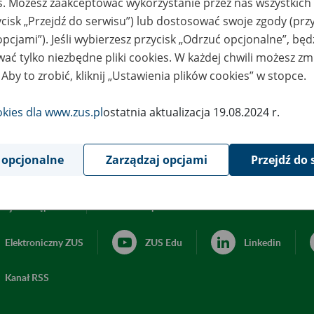
es. Możesz zaakceptować wykorzystanie przez nas wszystkich 
ycisk „Przejdź do serwisu”) lub dostosować swoje zgody (przy
opcjami”). Jeśli wybierzesz przycisk „Odrzuć opcjonalne”, bę
ać tylko niezbędne pliki cookies. W każdej chwili możesz zm
 Aby to zrobić, kliknij „Ustawienia plików cookies” w stopce.
okies dla www.zus.pl
ostatnia aktualizacja 19.08.2024 r.
 opcjonalne
Zarządzaj opcjami
Przejdź do 
acja dostępności
Ustawienia plików cookies
Elektroniczny ZUS
ZUS Edu
Linkedin
Kanał RSS