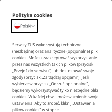
Polityka cookies
Polski
Menu
Szukaj
Serwisy ZUS wykorzystują techniczne
(niezbędne) oraz analityczne (opcjonalne) pliki
cookies. Możesz zaakceptować wykorzystanie
Szkolenia
przez nas wszystkich takich plików (przycisk
„Przejdź do serwisu”) lub dostosować swoje
zgody (przycisk „Zarządzaj opcjami”). Jeśli
wybierzesz przycisk „Odrzuć opcjonalne”,
będziemy wykorzystywać tylko niezbędne pliki
cookies. W każdej chwili możesz zmienić swoje
Zaproś ZUS do siebie: Aktywni 50+
ustawienia. Aby to zrobić, kliknij „Ustawienia
plików cookies” w stopce.