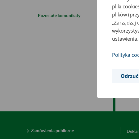
1
pliki cooki
plików (prz
Pozostałe komunikaty
„Zarządzaj 
wykorzystyw
W z
ustawienia.
god
mZU
Polityka co
Prz
Odrzuć
Zamówienia publiczne
Deklar