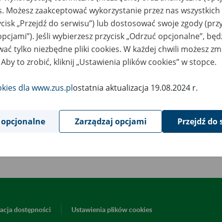
6
kwietnia
es. Możesz zaakceptować wykorzystanie przez nas wszystkich 
2026
ycisk „Przejdź do serwisu”) lub dostosować swoje zgody (przy
opcjami”). Jeśli wybierzesz przycisk „Odrzuć opcjonalne”, bę
ać tylko niezbędne pliki cookies. W każdej chwili możesz zm
wiązku z koniecznością przeprowadzenia prac serwisowych 17 kw
 Aby to zrobić, kliknij „Ustawienia plików cookies” w stopce.
z. 18:00 mogą wystąpić utrudnienia w działaniu aplikacji mobil
S dla Płatnika.
okies dla www.zus.pl
ostatnia aktualizacja 19.08.2024 r.
epraszamy za utrudnienia.
 opcjonalne
Zarządzaj opcjami
Przejdź do 
Powrót do listy
acja dostępności
Ustawienia plików cookies