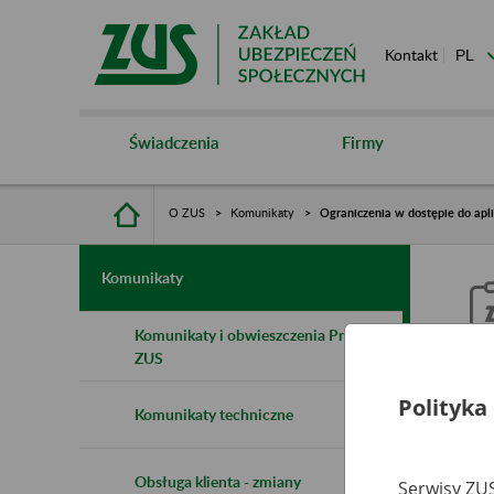
Kontakt
Świadczenia
Firmy
O ZUS
Komunikaty
Ograniczenia w dostępie do apli
Komunikaty
Komunikaty i obwieszczenia Prezesa
ZUS
O
Polityka
Komunikaty techniczne
Z
Obsługa klienta - zmiany
Serwisy ZUS