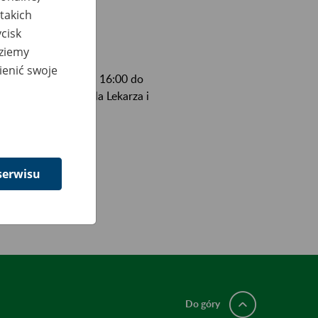
takich
cisk
dziemy
ienić swoje
ietnia br. od godz. 16:00 do
nych mZUS, mZUS dla Lekarza i
serwisu
Do góry