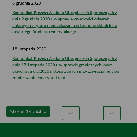
8
grudnia
2020
Komunikat Prezesa Zakładu Ubezpieczeń Społecznych z
dnia 2 grudnia 2020 r. w sprawie wysokości odsetek
należnych z tytułu nieprzekazania w terminie składek do
otwartego funduszu emerytalnego
18
listopada
2020
Komunikat Prezesa Zakładu Ubezpieczeń Społecznych z
dnia 17 listopada 2020 r. w sprawie granicznych kwot
przychodu dla 2020 r. stosowanych przy zawieszaniu albo
zmniejszaniu emerytur i rent
Strona 15 z 44
<<
>>