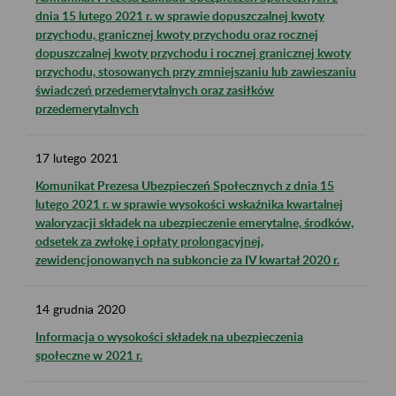
dnia 15 lutego 2021 r. w sprawie dopuszczalnej kwoty
przychodu, granicznej kwoty przychodu oraz rocznej
dopuszczalnej kwoty przychodu i rocznej granicznej kwoty
przychodu, stosowanych przy zmniejszaniu lub zawieszaniu
świadczeń przedemerytalnych oraz zasiłków
przedemerytalnych
17
lutego
2021
Komunikat Prezesa Ubezpieczeń Społecznych z dnia 15
lutego 2021 r. w sprawie wysokości wskaźnika kwartalnej
waloryzacji składek na ubezpieczenie emerytalne, środków,
odsetek za zwłokę i opłaty prolongacyjnej,
zewidencjonowanych na subkoncie za IV kwartał 2020 r.
14
grudnia
2020
Informacja o wysokości składek na ubezpieczenia
społeczne w 2021 r.