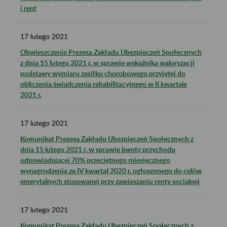
i rent
17
lutego
2021
Obwieszczenie Prezesa Zakładu Ubezpieczeń Społecznych
z dnia 15 lutego 2021 r. w sprawie wskaźnika waloryzacji
podstawy wymiaru zasiłku chorobowego przyjętej do
obliczenia świadczenia rehabilitacyjnego w II kwartale
2021 r.
17
lutego
2021
Komunikat Prezesa Zakładu Ubezpieczeń Społecznych z
dnia 15 lutego 2021 r. w sprawie kwoty przychodu
odpowiadającej 70% przeciętnego miesięcznego
wynagrodzenia za IV kwartał 2020 r. ogłoszonego do celów
emerytalnych stosowanej przy zawieszaniu renty socjalnej
17
lutego
2021
Komunikat Prezesa Zakładu Ubezpieczeń Społecznych z