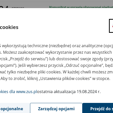
24
Komunikat w sprawie planowanej niedos
czerwca
2014
13
Prace serwisowe ePUAP - utrudnienia n
czerwca
 cookies
2014
18
Komunikat dla płatników składek korzysta
listopada
2013
 wykorzystują techniczne (niezbędne) oraz analityczne (opc
es. Możesz zaakceptować wykorzystanie przez nas wszystkich 
10
Komunikat o pracach konserwacyjnych w 
października
2013
ycisk „Przejdź do serwisu”) lub dostosować swoje zgody (przy
Portalu Informacyjnego
opcjami”). Jeśli wybierzesz przycisk „Odrzuć opcjonalne”, bę
9
Komunikat w sprawie utrudnień w dostę
października
ać tylko niezbędne pliki cookies. W każdej chwili możesz zm
2013
 Aby to zrobić, kliknij „Ustawienia plików cookies” w stopce.
13
Komunikat o ograniczeniu funkcjonalnośc
sierpnia
2013
Informacyjnego
okies dla www.zus.pl
ostatnia aktualizacja 19.08.2024 r.
31
Komunikat w sprawie konkursów ofert na 
lipca
2013
 opcjonalne
Zarządzaj opcjami
Przejdź do 