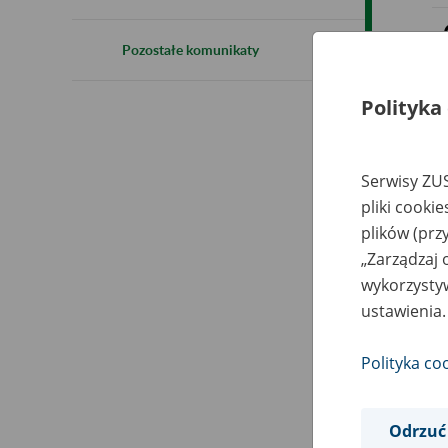
Pozostałe komunikaty
Polityka
Serwisy ZUS
pliki cooki
plików (prz
„Zarządzaj 
wykorzystyw
ustawienia.
Polityka co
Odrzuć