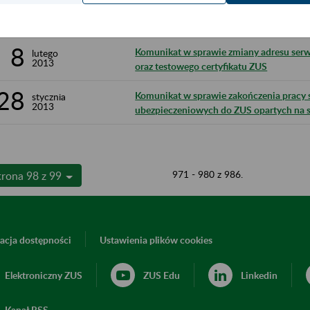
12
Komunikat w sprawie obsługi reklamacji 
lipca
2013
obsługujące wpłaty składek
8
Komunikat w sprawie zmiany adresu serw
lutego
2013
oraz testowego certyfikatu ZUS
28
Komunikat w sprawie zakończenia prac
stycznia
2013
ubezpieczeniowych do ZUS opartych na s
971 - 980 z 986.
trona 98 z 99
acja dostępności
Ustawienia plików cookies
Elektroniczny ZUS
ZUS Edu
Linkedin
Kanał RSS