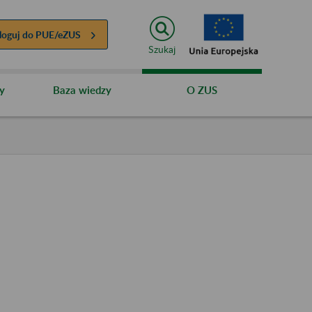
loguj do
PUE/eZUS
Szukaj
y
Baza wiedzy
O ZUS