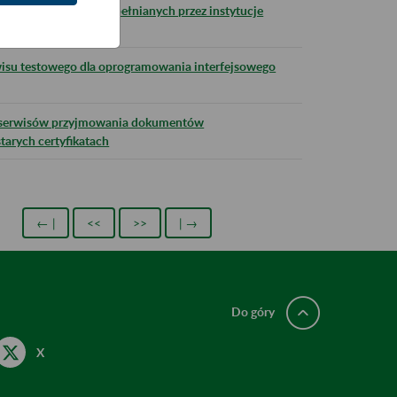
w zakresie błędów popełnianych przez instytucje
isu testowego dla oprogramowania interfejsowego
y serwisów przyjmowania dokumentów
tarych certyfikatach
← |
<<
>>
| →
Do góry
X