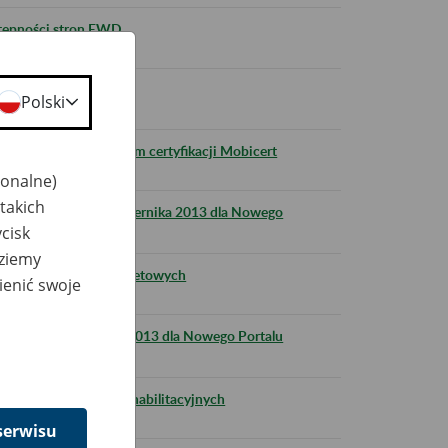
tępności stron EWD
a PUE
Polski
jących z usług centrum certyfikacji Mobicert
jonalne)
takich
dniach 11 - 23 października 2013 dla Nowego
cisk
dziemy
pie do serwisów internetowych
ienić swoje
i w dniu 24 sierpnia 2013 dla Nowego Portalu
świadczenie usług rehabilitacyjnych
serwisu