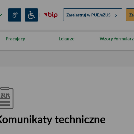
Zarejestruj w
PUE/eZUS
Za
Pracujący
Lekarze
Wzory formularz
Komunikaty techniczne