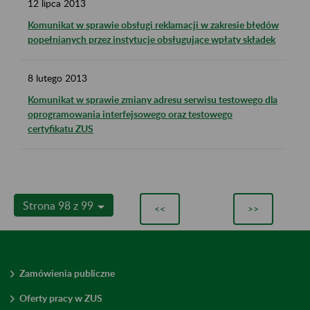
12
lipca
2013
Komunikat w sprawie obsługi reklamacji w zakresie błędów
popełnianych przez instytucje obsługujące wpłaty składek
8
lutego
2013
Komunikat w sprawie zmiany adresu serwisu testowego dla
oprogramowania interfejsowego oraz testowego
certyfikatu ZUS
Strona 98 z 99
<<
>>
Zamówienia publiczne
Oferty pracy w ZUS