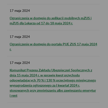
17
maja
2024
Ograniczenia w dostępie do aplikacji mobilnych mZUS i
mZUS dla Lekarza od 17 do 18 maja 2024 r.
17
maja
2024
Ograniczenie w dostępie do portalu PUE ZUS 17 maja 2024
r.
17
maja
2024
Komunikat Prezesa Zakładu Ubezpieczeń Społecznych z
dnia 15 maja 2024 r. w sprawie kwot przychodu
odpowiadających 70 % i 130 % przeciętnego miesięcznego
wynagrodzenia ogłoszonego za I kwartał 2024 r.
stosowanych przy zmniejszaniu albo zawieszaniu emerytur
i rent