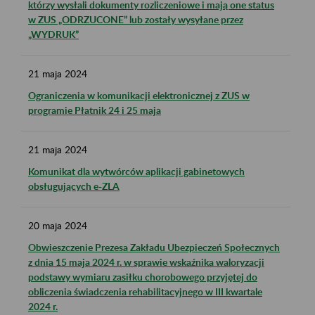
którzy wysłali dokumenty rozliczeniowe i mają one status
w ZUS „ODRZUCONE” lub zostały wysyłane przez
„WYDRUK”
21
maja
2024
Ograniczenia w komunikacji elektronicznej z ZUS w
programie Płatnik 24 i 25 maja
21
maja
2024
Komunikat dla wytwórców aplikacji gabinetowych
obsługujących e-ZLA
20
maja
2024
Obwieszczenie Prezesa Zakładu Ubezpieczeń Społecznych
z dnia 15 maja 2024 r. w sprawie wskaźnika waloryzacji
podstawy wymiaru zasiłku chorobowego przyjętej do
obliczenia świadczenia rehabilitacyjnego w III kwartale
2024 r.