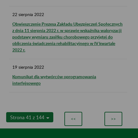
22
sierpnia
2022
Obwieszczenie Prezesa Zakładu Ubezpieczeń Społecznych
z dnia 11 sierpnia 2022 r. w sprawie wskaźnika waloryzacji
podstawy wymiaru zasiłku chorobowego przyjętej do
obliczenia świadczenia rehabilitacyjnego w IV kwartale
2022 r.
19
sierpnia
2022
Komunikat dla wytwórców oprogramowania
interfejsowego
Strona 41 z 144
<<
>>