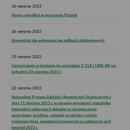
26
sierpnia
2022
Nowy certyfikat w programie Płatnik
26
sierpnia
2022
Komunikat dla wykonawców aplikacji gabinetowych
25
sierpnia
2022
Ograniczenie w dostępie do wniosków Z-15A i UKR-IW po
południu 26 sierpnia 2022 r.
22
sierpnia
2022
Komunikat Prezesa Zakładu Ubezpieczeń Społecznych z
dnia 11 sierpnia 2022 r. w sprawie wysokości wskaźnika
kwartalnej waloryzacji składek na ubezpieczenie
emerytalne, środków, odsetek za zwłokę i opłaty
prolongacyjnej, zewidencjonowanych na subkoncie za II
kwartał 2022 r.