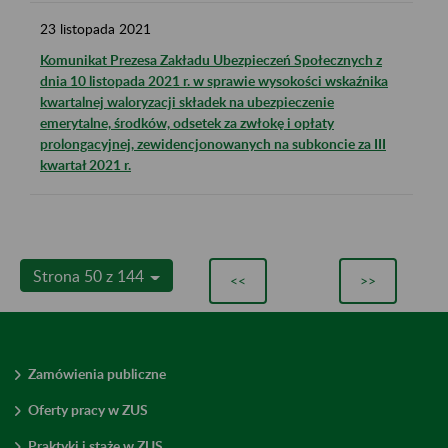
23
listopada
2021
Komunikat Prezesa Zakładu Ubezpieczeń Społecznych z
dnia 10 listopada 2021 r. w sprawie wysokości wskaźnika
kwartalnej waloryzacji składek na ubezpieczenie
emerytalne, środków, odsetek za zwłokę i opłaty
prolongacyjnej, zewidencjonowanych na subkoncie za III
kwartał 2021 r.
Strona 50 z 144
<<
>>
Zamówienia publiczne
Oferty pracy w ZUS
Praktyki i staże w ZUS