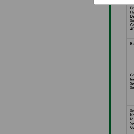
Pr
H
De
St
Gd
4
Bo
Gd
In
Sp
So
Se
Ko
Mł
Sp
G