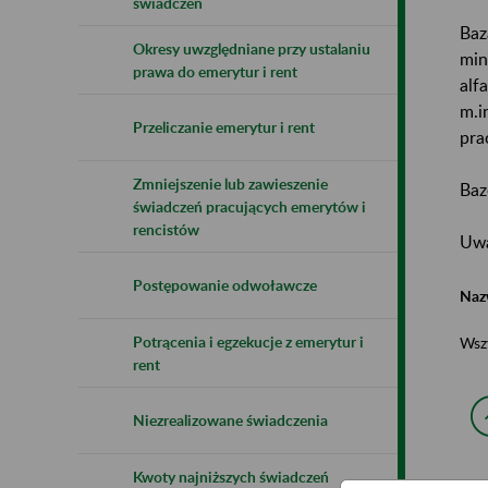
świadczeń
Baz
Okresy uwzględniane przy ustalaniu
min
prawa do emerytur i rent
alf
m.i
Przeliczanie emerytur i rent
pra
Zmniejszenie lub zawieszenie
Baz
świadczeń pracujących emerytów i
rencistów
Uwa
Postępowanie odwoławcze
Naz
Potrącenia i egzekucje z emerytur i
Wsz
rent
Niezrealizowane świadczenia
Kwoty najniższych świadczeń