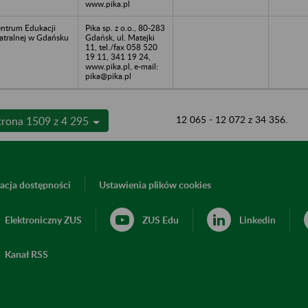
www.pika.pl
ntrum Edukacji
Pika sp. z o.o., 80-283
atralnej w Gdańsku
Gdańsk, ul. Matejki
11, tel./fax 058 520
19 11, 341 19 24,
www.pika.pl, e-mail:
pika@pika.pl
12 065 - 12 072 z 34 356.
trona 1509 z 4 295
acja dostępności
Ustawienia plików cookies
Elektroniczny ZUS
ZUS Edu
Linkedin
Kanał RSS