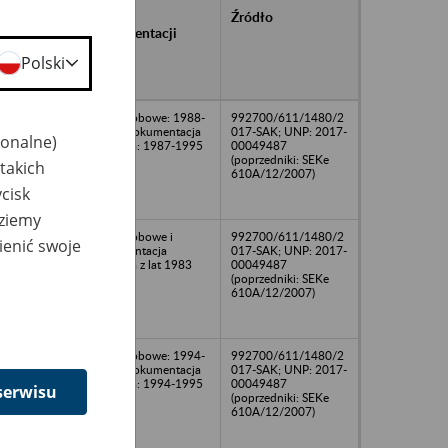
rańcowe
Rodzaj
Źródło
ntacji
dokumentacji
owywanej w
Polski
ach
owych
Akta osobowe: 1988-
992700/611/1480/2
1995; dokumentacja
017-SAK; UNP: 2017-
jonalne)
płacowa: 1987-1995
00049487
(poprzedniki: SEKe
takich
610A/12/2007)
cisk
dziemy
Akta osobowe i
992700/611/1480/2
ienić swoje
dokumentacja
017-SAK; UNP: 2017-
płacowa z lat 1983
00049487
-1995
(poprzedniki: SEKe
610A/12/2007)
Akta osobowe: 1994-
992700/611/1480/2
1997; dokumentacja
017-SAK; UNP: 2017-
płacowa: 1994-1995
00049487
serwisu
(poprzedniki: SEKe
610A/12/2007)