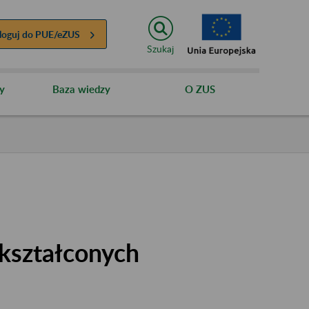
loguj do
PUE/eZUS
Szukaj
y
Baza wiedzy
O ZUS
kształconych