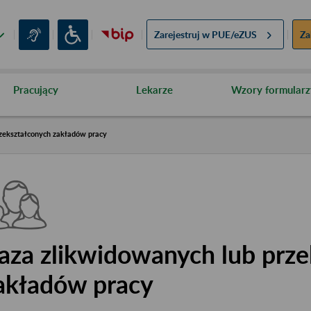
Zarejestruj w
PUE/eZUS
Za
Pracujący
Lekarze
Wzory formularz
zekształconych zakładów pracy
aza zlikwidowanych lub prze
akładów pracy