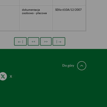
dokumentacja
SEKe 610A/12/2007
osobowo - płacowa
← |
<<
>>
| →
Do góry
X