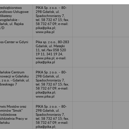
zedsiębiorstwo
PIKA Sp. z o.o. – 80-
andlowo-Usługowe
298 Gdańsk, ul.
likatesy
Spadochroniarzy 7,
arogdańskie -
tel. 58 732 67 15; fax.
ańsk, ul. Rajska
58 732 67 09; e-mail:
E/D
pika@pika.pl;
www.pika.pl
ss-Center w Gdyni
Pika sp. z o.o., 80-283
Gdańsk, ul. Matejki
11, tel./fax 058 520
19 11, 341 19 24,
www.pika.pl, e-mail:
pika@pika.pl
ańskie Centrum
PIKA Sp. z o.o. – 80-
nowacji w Gdańsku
298 Gdańsk, ul.
. z o.o. - Gdańsk; ul.
Spadochroniarzy 7,
bieskiego 7
tel. 58 732 67 15; fax.
58 732 67 09; e-mail:
pika@pika.pl;
www.pika.pl
rwis Mostów oraz
PIKA Sp. z o.o. – 80-
minów "Smok"
298 Gdańsk, ul.
odzieżowa
Spadochroniarzy 7,
ółdzielnia Pracy w
tel. 58 732 67 15; fax.
dańsku
58 732 67 09; e-mail:
pika@pika.pl;