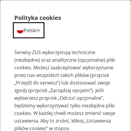
Polityka cookies
Polski
Menu
Szukaj
Serwisy ZUS wykorzystują techniczne
(niezbędne) oraz analityczne (opcjonalne) pliki
cookies. Możesz zaakceptować wykorzystanie
Emerytury
przez nas wszystkich takich plików (przycisk
„Przejdź do serwisu”) lub dostosować swoje
zgody (przycisk „Zarządzaj opcjami”). Jeśli
wybierzesz przycisk „Odrzuć opcjonalne”,
będziemy wykorzystywać tylko niezbędne pliki
Baza zlikwidowanych lub
cookies. W każdej chwili możesz zmienić swoje
przekształconych zakładów pracy
ustawienia. Aby to zrobić, kliknij „Ustawienia
plików cookies” w stopce.