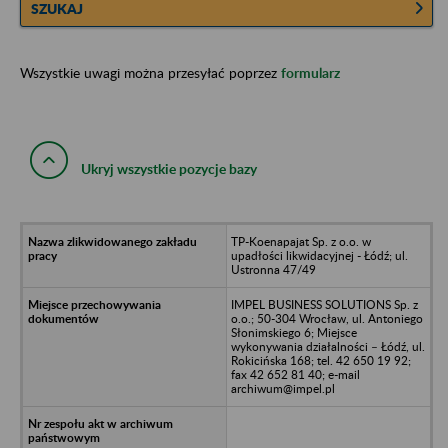
SZUKAJ
Wszystkie uwagi można przesyłać poprzez
formularz
Ukryj wszystkie pozycje bazy
TP-Koenapajat Sp. z o.o. w
upadłości likwidacyjnej - Łódź; ul.
Ustronna 47/49
IMPEL BUSINESS SOLUTIONS Sp. z
o.o.; 50-304 Wrocław, ul. Antoniego
Słonimskiego 6; Miejsce
wykonywania działalności – Łódź, ul.
Rokicińska 168; tel. 42 650 19 92;
fax 42 652 81 40; e-mail
archiwum@impel.pl