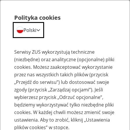
Polityka cookies
Polski
Menu
Szukaj
Serwisy ZUS wykorzystują techniczne
(niezbędne) oraz analityczne (opcjonalne) pliki
cookies. Możesz zaakceptować wykorzystanie
Emerytury
przez nas wszystkich takich plików (przycisk
„Przejdź do serwisu”) lub dostosować swoje
zgody (przycisk „Zarządzaj opcjami”). Jeśli
wybierzesz przycisk „Odrzuć opcjonalne”,
będziemy wykorzystywać tylko niezbędne pliki
Baza zlikwidowanych lub
cookies. W każdej chwili możesz zmienić swoje
przekształconych zakładów pracy
ustawienia. Aby to zrobić, kliknij „Ustawienia
plików cookies” w stopce.