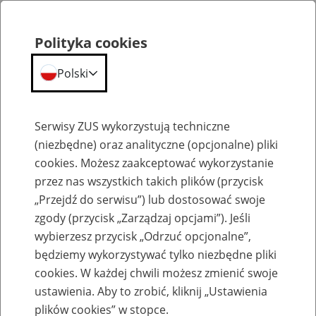
Polityka cookies
Polski
Menu
Szukaj
Serwisy ZUS wykorzystują techniczne
(niezbędne) oraz analityczne (opcjonalne) pliki
cookies. Możesz zaakceptować wykorzystanie
Emerytury
przez nas wszystkich takich plików (przycisk
„Przejdź do serwisu”) lub dostosować swoje
zgody (przycisk „Zarządzaj opcjami”). Jeśli
wybierzesz przycisk „Odrzuć opcjonalne”,
będziemy wykorzystywać tylko niezbędne pliki
Baza zlikwidowanych lub
cookies. W każdej chwili możesz zmienić swoje
przekształconych zakładów pracy
ustawienia. Aby to zrobić, kliknij „Ustawienia
plików cookies” w stopce.