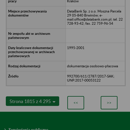
Kraków
DataBank Sp. z o.o. Moszna Parcela
29 05-840 Brwinów; e-
mail:office@databank.com.pl; tel. 22
728-93-42; fax. 22 759-96-54
1995-2001
dokumentacja osobowo-płacowa
992700/611/2787/2017-SAK;
UNP:2017-00053122
Strona 1815 z 4 295
<<
>>
Zamówienia publiczne