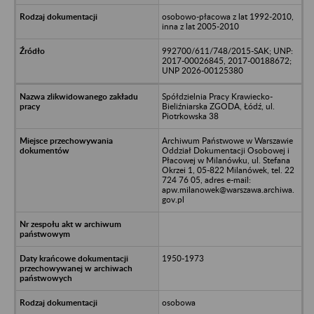
osobowo-płacowa z lat 1992-2010,
inna z lat 2005-2010
992700/611/748/2015-SAK; UNP:
2017-00026845, 2017-00188672;
UNP 2026-00125380
Spółdzielnia Pracy Krawiecko-
Bieliźniarska ZGODA, Łódź, ul.
Piotrkowska 38
Archiwum Państwowe w Warszawie
Oddział Dokumentacji Osobowej i
Płacowej w Milanówku, ul. Stefana
Okrzei 1, 05-822 Milanówek, tel. 22
724 76 05, adres e-mail:
apw.milanowek@warszawa.archiwa.
gov.pl
1950-1973
osobowa