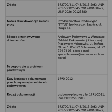
992700/611/748/2015-SAK; UNP:
2017-00026845, 2017-00188672;
UNP 2026-00125380
Przedsiębiorstwo Produkcyjne
"STYLE" Spółka z o.o., Legnica, ul.
Struga 1A
Archiwum Państwowe w Warszawie
Oddział Dokumentacji Osobowej i
Płacowej w Milanówku, ul. Stefana
Okrzei 1, 05-822 Milanówek, tel. 22
724 76 05, adres e-mail:
apw.milanowek@warszawa.archiwa.
gov.pl
1990-2012
osobowo-płacowa z lat 1991-2011,
inna z lat 1990-2012
992700/611/748/2015-SAK; UNP:
2017-00026845, 2017-00188672;