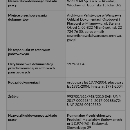
WROMAX Sp. z o.o. w likwidacji,
Wrocław, ul. Gubińska 15 lokal U-2
Archiwum Państwowe w Warszawie
Oddział Dokumentacji Osobowej i
Płacowej w Milanówku, ul. Stefana
Okrzei 1, 05-822 Milanówek, tel. 22
724 76 05, adres e-mail:
apw.milanowek@warszawa.archiwa.
gov.pl
1979-2004
osobowa z lat 1979-2004, płacowa z
lat 1991-2004, inna z lat 1991-2004
992700/611/748/2015-SAK; UNP:
2017-00026845, 2017-00188672;
UNP 2026-00125380
Komunalne Przedsiębiorstwo
Produkcji Materiałów Budowlanych
nr 1 (1974-76) - Kraków al.
Słowackiego 29