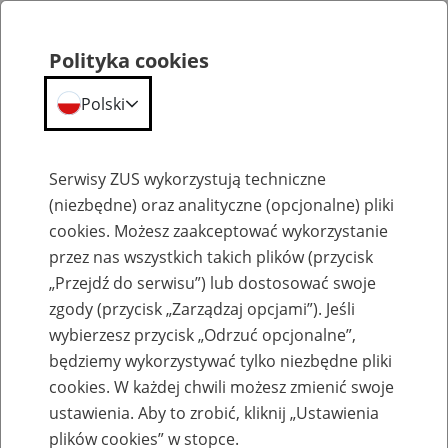
Polityka cookies
Polski
Menu
Szukaj
Serwisy ZUS wykorzystują techniczne
(niezbędne) oraz analityczne (opcjonalne) pliki
cookies. Możesz zaakceptować wykorzystanie
Emerytury
przez nas wszystkich takich plików (przycisk
„Przejdź do serwisu”) lub dostosować swoje
zgody (przycisk „Zarządzaj opcjami”). Jeśli
wybierzesz przycisk „Odrzuć opcjonalne”,
będziemy wykorzystywać tylko niezbędne pliki
Baza zlikwidowanych lub
cookies. W każdej chwili możesz zmienić swoje
przekształconych zakładów pracy
ustawienia. Aby to zrobić, kliknij „Ustawienia
plików cookies” w stopce.