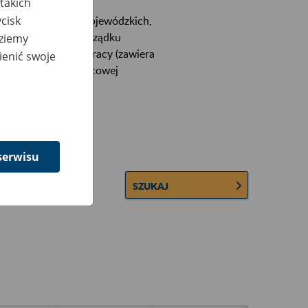
takich
cisk
ektórych urzędów wojewódzkich,
wiera ułożone w porządku
dziemy
łconych zakładów pracy (zawiera
ienić swoje
 lub osobowej i płacowej
serwisu
SZUKAJ