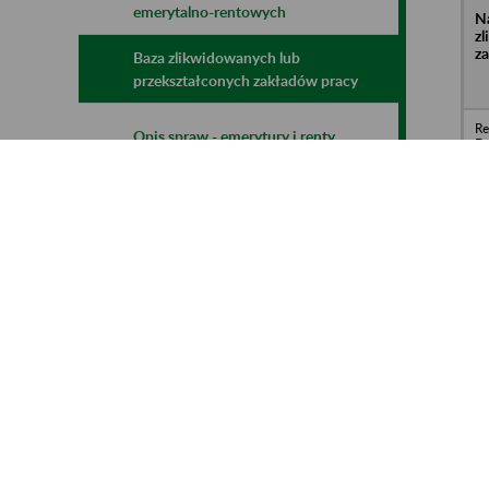
emerytalno-rentowych
N
z
z
Baza zlikwidowanych lub
przekształconych zakładów pracy
Re
Opis spraw - emerytury i renty
De
o.
Wa
Te
Kalkulatory emerytalne
mLegitymacja
Sp
In
Wo
Wo
Wi
„Z
o.
Wa
Śl