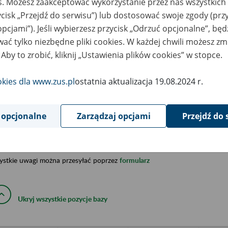
es. Możesz zaakceptować wykorzystanie przez nas wszystkich 
ycisk „Przejdź do serwisu”) lub dostosować swoje zgody (przy
a została opracowana na podstawie uzyskanych informacji z ni
isterstw, urzędów centralnych oraz archiwów państwowych, za
opcjami”). Jeśli wybierzesz przycisk „Odrzuć opcjonalne”, bę
abetycznym informacje na temat zlikwidowanych bądź przekszta
ać tylko niezbędne pliki cookies. W każdej chwili możesz zm
n. informacje o miejscu przechowywania dokumentacji osobowej
 Aby to zrobić, kliknij „Ustawienia plików cookies” w stopce.
cowników tych zakładów).
okies dla www.zus.pl
ostatnia aktualizacja 19.08.2024 r.
ę można przeszukiwać wg nazwy zakładu pracy.
gi można przesyłać poprzez formularz umieszczony poniżej.
 opcjonalne
Zarządzaj opcjami
Przejdź do 
wa zakładu pracy:
ystkie uwagi można przesyłać poprzez
formularz
Ukryj wszystkie pozycje bazy