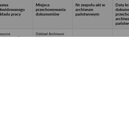
azwa
Miejsce
Nr zespołu akt w
Daty k
likwidowanego
przechowywania
archiwum
dokume
akładu pracy
dokumentów
państwowym
przech
archiw
państw
source
Oddział Archiwum
velopment Sp. z
Mazowieckiego
o. 02-469
Urzędu
rszawa, ul.
Wojewódzkiego w
chników 40
Otwocku, 05-400
Otwock; ul. Górna 13;
tel./fax 22 788 45 12;
22 788 53 66
ółdzielnia
Oddział Archiwum
walidów w
Mazowieckiego
łominie, 00-200
Urzędu
łomin, ul.
Wojewódzkiego w
leńska 41
Otwocku, 05-400
Otwock; ul. Górna 13;
tel./fax 22 788 45 12;
22 788 53 66
ŁOTY LEK” Sp. z
Oddział Archiwum
o., 01-494
Mazowieckiego
rszawa, ul. Piastów
Urzędu
ąskich 53
Wojewódzkiego w
Otwocku, 05-400