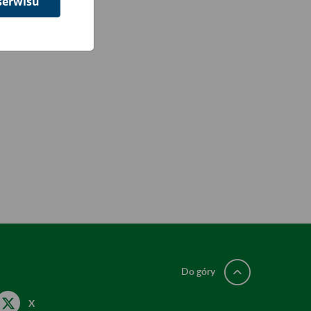
serwisu
Do góry
X