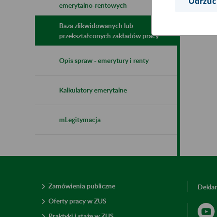
Odrzuć
emerytalno-rentowych
Baza zlikwidowanych lub
przekształconych zakładów pracy
Opis spraw - emerytury i renty
Kalkulatory emerytalne
mLegitymacja
Zamówienia publiczne
Deklar
Oferty pracy w ZUS
Praktyki i staże w ZUS