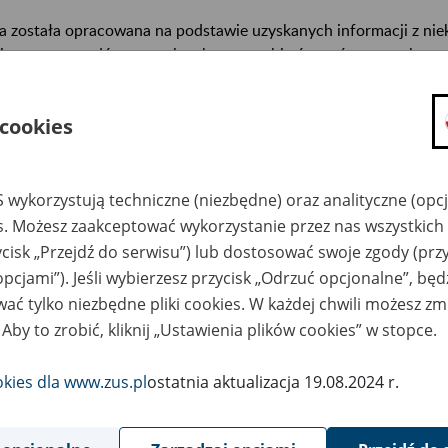
a została opracowana na podstawie uzyskanych informacji z ni
isterstw, urzędów centralnych oraz archiwów państwowych, za
abetycznym informacje na temat zlikwidowanych bądź przekszta
n. informacje o miejscu przechowywania dokumentacji osobowej
 cookies
cowników tych zakładów).
ę można przeszukiwać wg nazwy zakładu pracy.
 wykorzystują techniczne (niezbędne) oraz analityczne (opc
gi można przesyłać poprzez formularz umieszczony poniżej.
es. Możesz zaakceptować wykorzystanie przez nas wszystkich 
ycisk „Przejdź do serwisu”) lub dostosować swoje zgody (przy
wa zakładu pracy:
opcjami”). Jeśli wybierzesz przycisk „Odrzuć opcjonalne”, bę
ać tylko niezbędne pliki cookies. W każdej chwili możesz zm
ystkie uwagi można przesyłać poprzez
formularz
 Aby to zrobić, kliknij „Ustawienia plików cookies” w stopce.
okies dla www.zus.pl
ostatnia aktualizacja 19.08.2024 r.
Wyświetl wszystkie