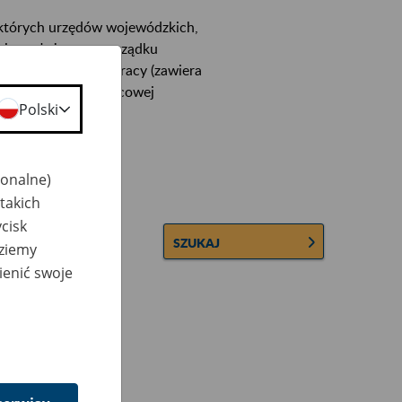
ektórych urzędów wojewódzkich,
wiera ułożone w porządku
łconych zakładów pracy (zawiera
 lub osobowej i płacowej
Polski
jonalne)
takich
cisk
SZUKAJ
dziemy
ienić swoje