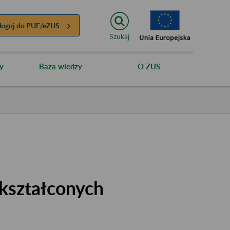
loguj do
PUE/eZUS
Szukaj
y
Baza wiedzy
O ZUS
kształconych