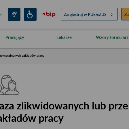
Zarejestruj w
PUE/eZUS
Za
Pracujący
Lekarze
Wzory formularz
zekształconych zakładów pracy
aza zlikwidowanych lub prze
akładów pracy