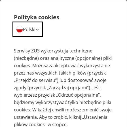
Polityka cookies
Polski
Menu
Szukaj
Serwisy ZUS wykorzystują techniczne
(niezbędne) oraz analityczne (opcjonalne) pliki
cookies. Możesz zaakceptować wykorzystanie
Emerytury
przez nas wszystkich takich plików (przycisk
„Przejdź do serwisu”) lub dostosować swoje
zgody (przycisk „Zarządzaj opcjami”). Jeśli
wybierzesz przycisk „Odrzuć opcjonalne”,
będziemy wykorzystywać tylko niezbędne pliki
Baza zlikwidowanych lub
cookies. W każdej chwili możesz zmienić swoje
przekształconych zakładów pracy
ustawienia. Aby to zrobić, kliknij „Ustawienia
plików cookies” w stopce.