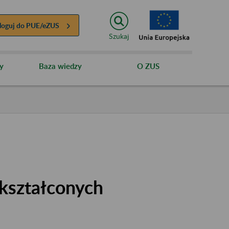
loguj do
PUE/eZUS
Szukaj
y
Baza wiedzy
O ZUS
kształconych