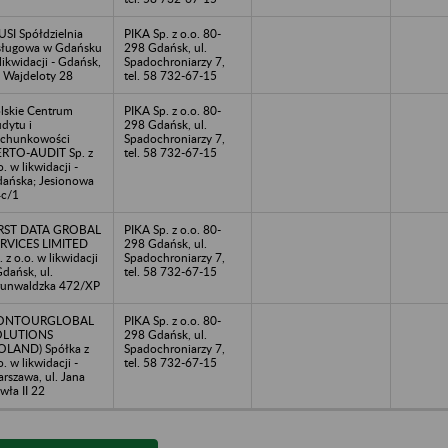
SI Spółdzielnia
PIKA Sp. z o.o. 80-
ługowa w Gdańsku
298 Gdańsk, ul.
likwidacji - Gdańsk,
Spadochroniarzy 7,
. Wajdeloty 28
tel. 58 732-67-15
lskie Centrum
PIKA Sp. z o.o. 80-
dytu i
298 Gdańsk, ul.
chunkowości
Spadochroniarzy 7,
RTO-AUDIT Sp. z
tel. 58 732-67-15
o. w likwidacji -
ańska; Jesionowa
c/1
IRST DATA GROBAL
PIKA Sp. z o.o. 80-
RVICES LIMITED
298 Gdańsk, ul.
. z o.o. w likwidacji
Spadochroniarzy 7,
Gdańsk, ul.
tel. 58 732-67-15
unwaldzka 472/XP
ONTOURGLOBAL
PIKA Sp. z o.o. 80-
OLUTIONS
298 Gdańsk, ul.
OLAND) Spółka z
Spadochroniarzy 7,
o. w likwidacji -
tel. 58 732-67-15
rszawa, ul. Jana
wła II 22