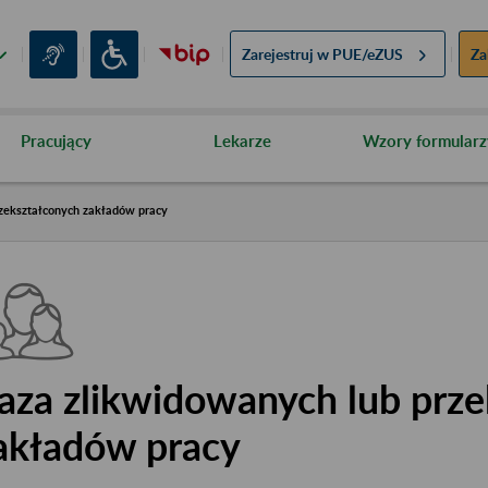
Zarejestruj w
PUE/eZUS
Za
Pracujący
Lekarze
Wzory formularz
zekształconych zakładów pracy
aza zlikwidowanych lub prze
akładów pracy