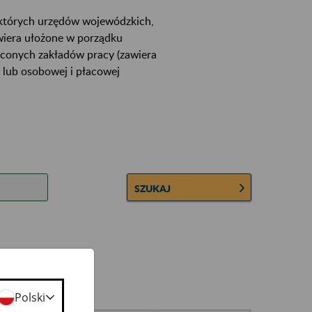
ektórych urzędów wojewódzkich,
wiera ułożone w porządku
łconych zakładów pracy (zawiera
 lub osobowej i płacowej
SZUKAJ
Polski