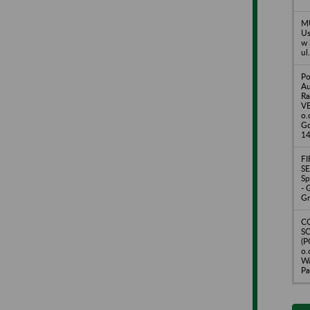
MU
Us
w 
ul
Po
Au
Ra
VE
o.
Gd
14
F
SE
Sp
- 
Gr
C
S
(P
o.
Wa
Pa