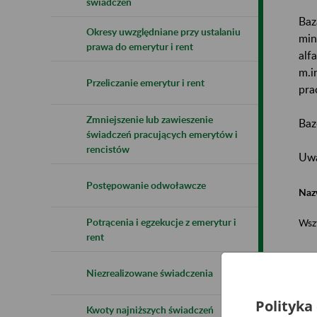
świadczeń
Baz
Okresy uwzględniane przy ustalaniu
min
prawa do emerytur i rent
alf
m.i
Przeliczanie emerytur i rent
pra
Zmniejszenie lub zawieszenie
Baz
świadczeń pracujących emerytów i
rencistów
Uwa
Postępowanie odwoławcze
Naz
Potrącenia i egzekucje z emerytur i
Wsz
rent
Niezrealizowane świadczenia
Polityka
Kwoty najniższych świadczeń