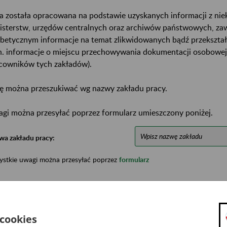
a została opracowana na podstawie uzyskanych informacji z ni
isterstw, urzędów centralnych oraz archiwów państwowych, za
abetycznym informacje na temat zlikwidowanych bądź przekszta
n. informacje o miejscu przechowywania dokumentacji osobowej
cowników tych zakładów).
ę można przeszukiwać wg nazwy zakładu pracy.
gi można przesyłać poprzez formularz umieszczony poniżej.
wa zakładu pracy:
ystkie uwagi można przesyłać poprzez
formularz
Ukryj wszystkie pozycje bazy
 cookies