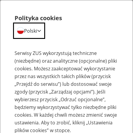
Polityka cookies
Polski
Menu
Szukaj
Serwisy ZUS wykorzystują techniczne
(niezbędne) oraz analityczne (opcjonalne) pliki
cookies. Możesz zaakceptować wykorzystanie
Emerytury
przez nas wszystkich takich plików (przycisk
„Przejdź do serwisu”) lub dostosować swoje
zgody (przycisk „Zarządzaj opcjami”). Jeśli
wybierzesz przycisk „Odrzuć opcjonalne”,
będziemy wykorzystywać tylko niezbędne pliki
Baza zlikwidowanych lub
cookies. W każdej chwili możesz zmienić swoje
przekształconych zakładów pracy
ustawienia. Aby to zrobić, kliknij „Ustawienia
plików cookies” w stopce.