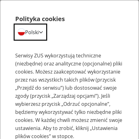
Polityka cookies
Polski
Menu
Szukaj
Serwisy ZUS wykorzystują techniczne
(niezbędne) oraz analityczne (opcjonalne) pliki
cookies. Możesz zaakceptować wykorzystanie
Emerytury
przez nas wszystkich takich plików (przycisk
„Przejdź do serwisu”) lub dostosować swoje
zgody (przycisk „Zarządzaj opcjami”). Jeśli
wybierzesz przycisk „Odrzuć opcjonalne”,
będziemy wykorzystywać tylko niezbędne pliki
Baza zlikwidowanych lub
cookies. W każdej chwili możesz zmienić swoje
przekształconych zakładów pracy
ustawienia. Aby to zrobić, kliknij „Ustawienia
plików cookies” w stopce.