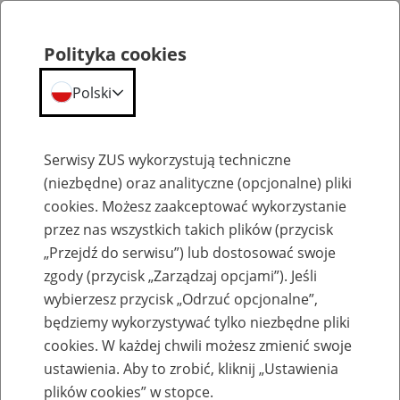
Polityka cookies
Polski
Menu
Szukaj
Serwisy ZUS wykorzystują techniczne
(niezbędne) oraz analityczne (opcjonalne) pliki
cookies. Możesz zaakceptować wykorzystanie
Emerytury
przez nas wszystkich takich plików (przycisk
„Przejdź do serwisu”) lub dostosować swoje
zgody (przycisk „Zarządzaj opcjami”). Jeśli
wybierzesz przycisk „Odrzuć opcjonalne”,
będziemy wykorzystywać tylko niezbędne pliki
Baza zlikwidowanych lub
cookies. W każdej chwili możesz zmienić swoje
przekształconych zakładów pracy
ustawienia. Aby to zrobić, kliknij „Ustawienia
plików cookies” w stopce.