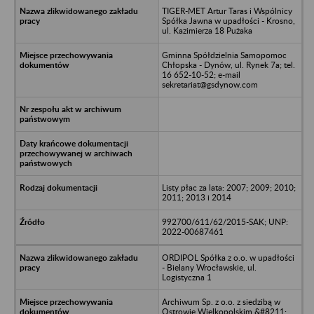
TIGER-MET Artur Taras i Wspólnicy
Spółka Jawna w upadłości - Krosno,
ul. Kazimierza 18 Pużaka
Gminna Spółdzielnia Samopomoc
Chłopska - Dynów, ul. Rynek 7a; tel.
16 652-10-52; e-mail
sekretariat@gsdynow.com
Listy płac za lata: 2007; 2009; 2010;
2011; 2013 i 2014
992700/611/62/2015-SAK; UNP:
2022-00687461
ORDIPOL Spółka z o.o. w upadłości
- Bielany Wrocławskie, ul.
Logistyczna 1
Archiwum Sp. z o.o. z siedzibą w
Ostrowie Wielkopolskim &#8211;