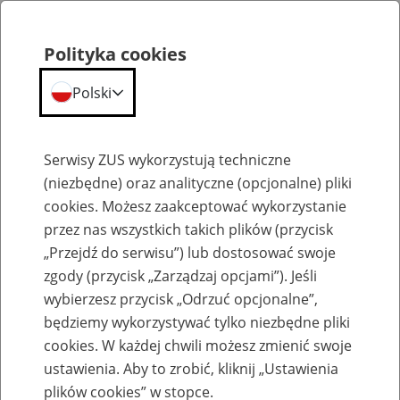
Polityka cookies
Polski
Menu
Szukaj
Serwisy ZUS wykorzystują techniczne
(niezbędne) oraz analityczne (opcjonalne) pliki
cookies. Możesz zaakceptować wykorzystanie
Emerytury
przez nas wszystkich takich plików (przycisk
„Przejdź do serwisu”) lub dostosować swoje
zgody (przycisk „Zarządzaj opcjami”). Jeśli
wybierzesz przycisk „Odrzuć opcjonalne”,
będziemy wykorzystywać tylko niezbędne pliki
Baza zlikwidowanych lub
cookies. W każdej chwili możesz zmienić swoje
przekształconych zakładów pracy
ustawienia. Aby to zrobić, kliknij „Ustawienia
plików cookies” w stopce.