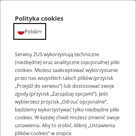
Polityka cookies
Polski
Menu
Szukaj
Serwisy ZUS wykorzystują techniczne
(niezbędne) oraz analityczne (opcjonalne) pliki
cookies. Możesz zaakceptować wykorzystanie
Emerytury
przez nas wszystkich takich plików (przycisk
„Przejdź do serwisu”) lub dostosować swoje
zgody (przycisk „Zarządzaj opcjami”). Jeśli
wybierzesz przycisk „Odrzuć opcjonalne”,
będziemy wykorzystywać tylko niezbędne pliki
Baza zlikwidowanych lub
cookies. W każdej chwili możesz zmienić swoje
przekształconych zakładów pracy
ustawienia. Aby to zrobić, kliknij „Ustawienia
plików cookies” w stopce.