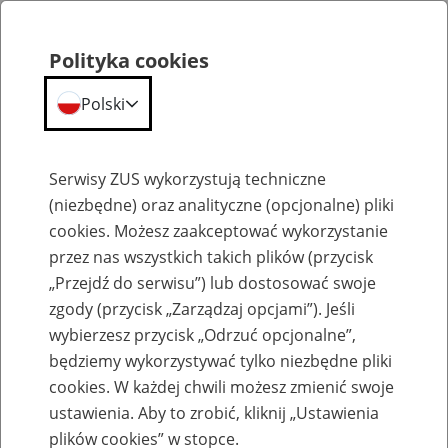
Polityka cookies
Polski
Menu
Szukaj
Serwisy ZUS wykorzystują techniczne
(niezbędne) oraz analityczne (opcjonalne) pliki
cookies. Możesz zaakceptować wykorzystanie
Emerytury
przez nas wszystkich takich plików (przycisk
„Przejdź do serwisu”) lub dostosować swoje
zgody (przycisk „Zarządzaj opcjami”). Jeśli
wybierzesz przycisk „Odrzuć opcjonalne”,
będziemy wykorzystywać tylko niezbędne pliki
Baza zlikwidowanych lub
cookies. W każdej chwili możesz zmienić swoje
przekształconych zakładów pracy
ustawienia. Aby to zrobić, kliknij „Ustawienia
plików cookies” w stopce.