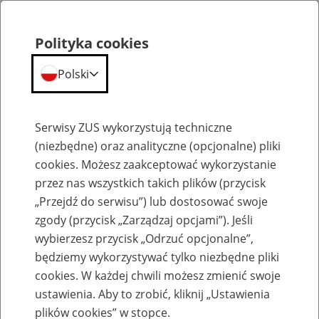
Polityka cookies
Polski
Menu
Szukaj
Serwisy ZUS wykorzystują techniczne
(niezbędne) oraz analityczne (opcjonalne) pliki
cookies. Możesz zaakceptować wykorzystanie
Emerytury
przez nas wszystkich takich plików (przycisk
„Przejdź do serwisu”) lub dostosować swoje
zgody (przycisk „Zarządzaj opcjami”). Jeśli
wybierzesz przycisk „Odrzuć opcjonalne”,
będziemy wykorzystywać tylko niezbędne pliki
Baza zlikwidowanych lub
cookies. W każdej chwili możesz zmienić swoje
przekształconych zakładów pracy
ustawienia. Aby to zrobić, kliknij „Ustawienia
plików cookies” w stopce.