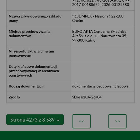
992700/611/748/2015-SAK, UNP:
2017-00188672, 2026-00125380
"ROLIMPEX - Nasiona", 22-100
Chełm
EURO AKTA Centralna Składnica
Akt Sp. z o.o., ul. Narutowicza 39,
99-300 Kutno
dokumentacja osobowa i płacowa
SEke 610A-26/04
Strona 4273 z 8 589
<<
>>