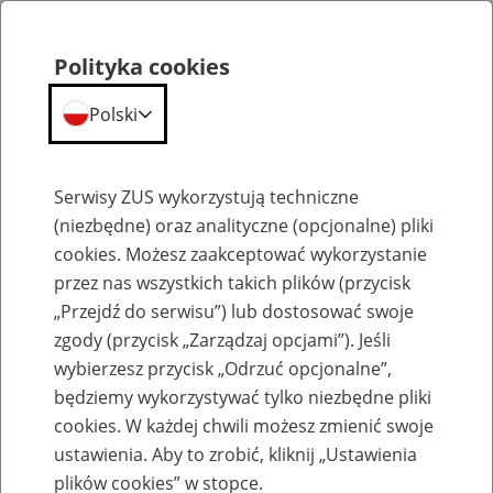
Polityka cookies
Polski
Menu
Szukaj
Serwisy ZUS wykorzystują techniczne
(niezbędne) oraz analityczne (opcjonalne) pliki
cookies. Możesz zaakceptować wykorzystanie
Emerytury
przez nas wszystkich takich plików (przycisk
„Przejdź do serwisu”) lub dostosować swoje
zgody (przycisk „Zarządzaj opcjami”). Jeśli
wybierzesz przycisk „Odrzuć opcjonalne”,
będziemy wykorzystywać tylko niezbędne pliki
Baza zlikwidowanych lub
cookies. W każdej chwili możesz zmienić swoje
przekształconych zakładów pracy
ustawienia. Aby to zrobić, kliknij „Ustawienia
plików cookies” w stopce.