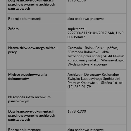
1978 -1990
akta osobowo-płacowe
suplement II;
992700/611/3101/2017-SAK, UNP:
00-350407
Gromada - Rolnik Polski - później
"Gromada Rolników" - akta
zwrócone przez spółkę "AGRO-Press"
- pracownicy redakcji Warszawskiego
Wydawnictwa Prasowego
Archiwum Delegatury Regionalnej
Związku Lustracyjnego Spółdzielni
Pracy w Krakowie, ul. Skośna 16, tel.
(12) 262-01-79
1978 -1990
akta osobowo-płacowe