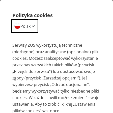
Polityka cookies
Polski
Menu
Szukaj
Serwisy ZUS wykorzystują techniczne
(niezbędne) oraz analityczne (opcjonalne) pliki
cookies. Możesz zaakceptować wykorzystanie
Emerytury
przez nas wszystkich takich plików (przycisk
„Przejdź do serwisu”) lub dostosować swoje
zgody (przycisk „Zarządzaj opcjami”). Jeśli
wybierzesz przycisk „Odrzuć opcjonalne”,
będziemy wykorzystywać tylko niezbędne pliki
Baza zlikwidowanych lub
cookies. W każdej chwili możesz zmienić swoje
przekształconych zakładów pracy
ustawienia. Aby to zrobić, kliknij „Ustawienia
plików cookies” w stopce.