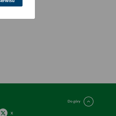
serwisu
Do góry
X