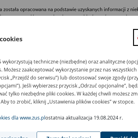
a została opracowana na podstawie uzyskanych informacji z ni
isterstw, urzędów centralnych oraz archiwów państwowych, za
abetycznym informacje na temat zlikwidowanych bądź przekszta
n. informacje o miejscu przechowywania dokumentacji osobowej
 cookies
cowników tych zakładów).
ę można przeszukiwać wg nazwy zakładu pracy.
 wykorzystują techniczne (niezbędne) oraz analityczne (opc
gi można przesyłać poprzez formularz umieszczony poniżej.
es. Możesz zaakceptować wykorzystanie przez nas wszystkich 
ycisk „Przejdź do serwisu”) lub dostosować swoje zgody (przy
wa zakładu pracy:
opcjami”). Jeśli wybierzesz przycisk „Odrzuć opcjonalne”, bę
ać tylko niezbędne pliki cookies. W każdej chwili możesz zm
ystkie uwagi można przesyłać poprzez
formularz
 Aby to zrobić, kliknij „Ustawienia plików cookies” w stopce.
okies dla www.zus.pl
ostatnia aktualizacja 19.08.2024 r.
Wyświetl wszystkie