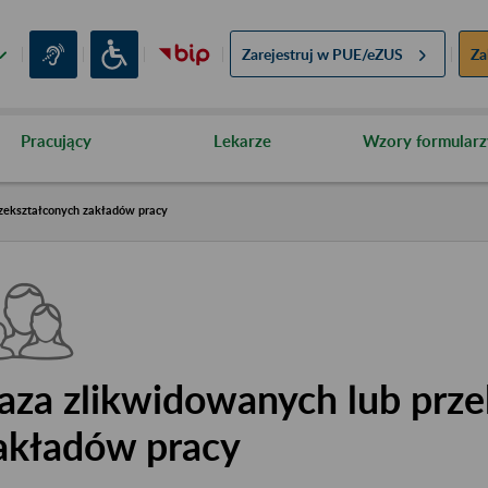
Zarejestruj w
PUE/eZUS
Za
Pracujący
Lekarze
Wzory formularz
zekształconych zakładów pracy
aza zlikwidowanych lub prze
akładów pracy