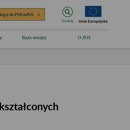
loguj do
PUE/eZUS
Szukaj
y
Baza wiedzy
O ZUS
kształconych