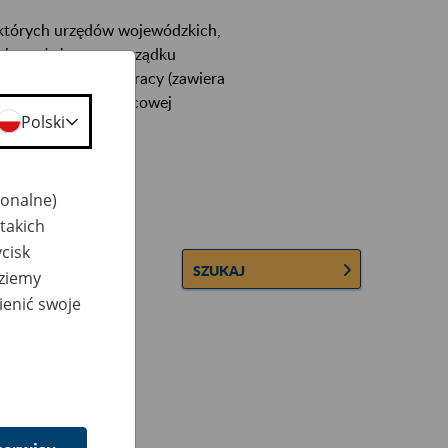
ektórych urzędów wojewódzkich,
wiera ułożone w porządku
łconych zakładów pracy (zawiera
 lub osobowej i płacowej
Polski
jonalne)
takich
cisk
SZUKAJ
dziemy
ienić swoje