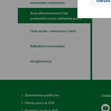
Odrzuć
emerytalno-rentowych
Baza zlikwidowanych lub
przekształconych zakładów pracy
Opis spraw - emerytury i renty
Kalkulatory emerytalne
mLegitymacja
Zamówienia publiczne
Deklar
Oferty pracy w ZUS
Praktyki i staże w ZUS