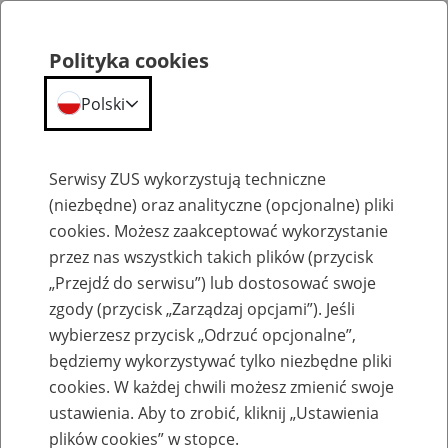
Polityka cookies
Polski
Menu
Szukaj
Serwisy ZUS wykorzystują techniczne
(niezbędne) oraz analityczne (opcjonalne) pliki
cookies. Możesz zaakceptować wykorzystanie
Emerytury
przez nas wszystkich takich plików (przycisk
„Przejdź do serwisu”) lub dostosować swoje
zgody (przycisk „Zarządzaj opcjami”). Jeśli
wybierzesz przycisk „Odrzuć opcjonalne”,
będziemy wykorzystywać tylko niezbędne pliki
Baza zlikwidowanych lub
cookies. W każdej chwili możesz zmienić swoje
przekształconych zakładów pracy
ustawienia. Aby to zrobić, kliknij „Ustawienia
plików cookies” w stopce.