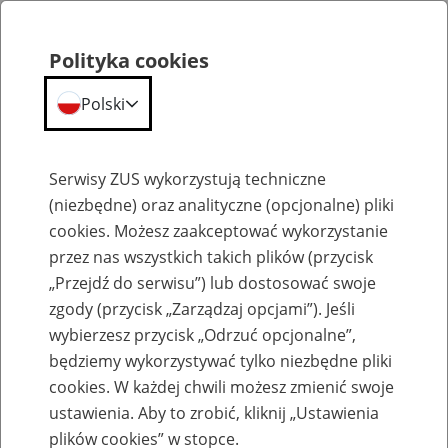
Polityka cookies
Polski
Menu
Szukaj
Serwisy ZUS wykorzystują techniczne
(niezbędne) oraz analityczne (opcjonalne) pliki
cookies. Możesz zaakceptować wykorzystanie
Emerytury
przez nas wszystkich takich plików (przycisk
„Przejdź do serwisu”) lub dostosować swoje
zgody (przycisk „Zarządzaj opcjami”). Jeśli
wybierzesz przycisk „Odrzuć opcjonalne”,
będziemy wykorzystywać tylko niezbędne pliki
Baza zlikwidowanych lub
cookies. W każdej chwili możesz zmienić swoje
przekształconych zakładów pracy
ustawienia. Aby to zrobić, kliknij „Ustawienia
plików cookies” w stopce.