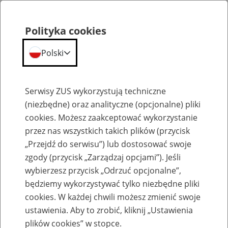
Polityka cookies
Polski
Menu
Szukaj
Serwisy ZUS wykorzystują techniczne
(niezbędne) oraz analityczne (opcjonalne) pliki
cookies. Możesz zaakceptować wykorzystanie
Emerytury
przez nas wszystkich takich plików (przycisk
„Przejdź do serwisu”) lub dostosować swoje
zgody (przycisk „Zarządzaj opcjami”). Jeśli
wybierzesz przycisk „Odrzuć opcjonalne”,
będziemy wykorzystywać tylko niezbędne pliki
Baza zlikwidowanych lub
cookies. W każdej chwili możesz zmienić swoje
przekształconych zakładów pracy
ustawienia. Aby to zrobić, kliknij „Ustawienia
plików cookies” w stopce.