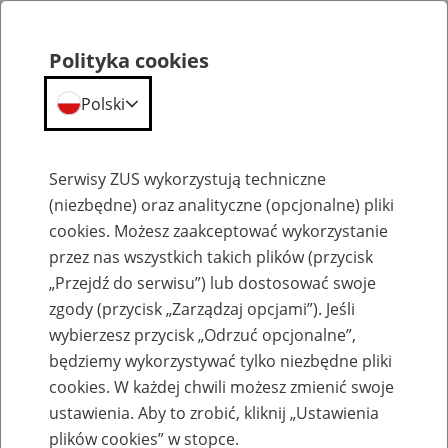
Polityka cookies
Polski
Menu
Szukaj
Serwisy ZUS wykorzystują techniczne
(niezbędne) oraz analityczne (opcjonalne) pliki
cookies. Możesz zaakceptować wykorzystanie
Emerytury
przez nas wszystkich takich plików (przycisk
„Przejdź do serwisu”) lub dostosować swoje
zgody (przycisk „Zarządzaj opcjami”). Jeśli
wybierzesz przycisk „Odrzuć opcjonalne”,
będziemy wykorzystywać tylko niezbędne pliki
Baza zlikwidowanych lub
cookies. W każdej chwili możesz zmienić swoje
przekształconych zakładów pracy
ustawienia. Aby to zrobić, kliknij „Ustawienia
plików cookies” w stopce.