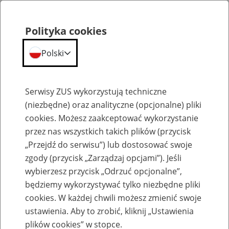
Polityka cookies
Polski
Menu
Szukaj
Serwisy ZUS wykorzystują techniczne
(niezbędne) oraz analityczne (opcjonalne) pliki
cookies. Możesz zaakceptować wykorzystanie
Emerytury
przez nas wszystkich takich plików (przycisk
„Przejdź do serwisu”) lub dostosować swoje
zgody (przycisk „Zarządzaj opcjami”). Jeśli
wybierzesz przycisk „Odrzuć opcjonalne”,
będziemy wykorzystywać tylko niezbędne pliki
Baza zlikwidowanych lub
cookies. W każdej chwili możesz zmienić swoje
przekształconych zakładów pracy
ustawienia. Aby to zrobić, kliknij „Ustawienia
plików cookies” w stopce.