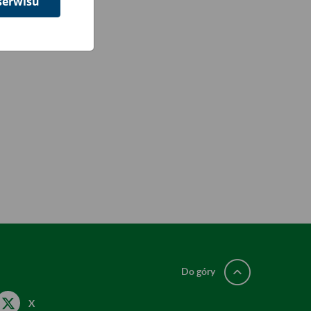
serwisu
Do góry
X