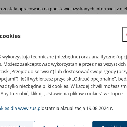
a została opracowana na podstawie uzyskanych informacji z ni
isterstw, urzędów centralnych oraz archiwów państwowych, za
abetycznym informacje na temat zlikwidowanych bądź przekszta
n. informacje o miejscu przechowywania dokumentacji osobowej
 cookies
cowników tych zakładów).
ę można przeszukiwać wg nazwy zakładu pracy.
 wykorzystują techniczne (niezbędne) oraz analityczne (opc
gi można przesyłać poprzez formularz umieszczony poniżej.
es. Możesz zaakceptować wykorzystanie przez nas wszystkich 
ycisk „Przejdź do serwisu”) lub dostosować swoje zgody (przy
wa zakładu pracy:
opcjami”). Jeśli wybierzesz przycisk „Odrzuć opcjonalne”, bę
ać tylko niezbędne pliki cookies. W każdej chwili możesz zm
ystkie uwagi można przesyłać poprzez
formularz
 Aby to zrobić, kliknij „Ustawienia plików cookies” w stopce.
okies dla www.zus.pl
ostatnia aktualizacja 19.08.2024 r.
Wyświetl wszystkie