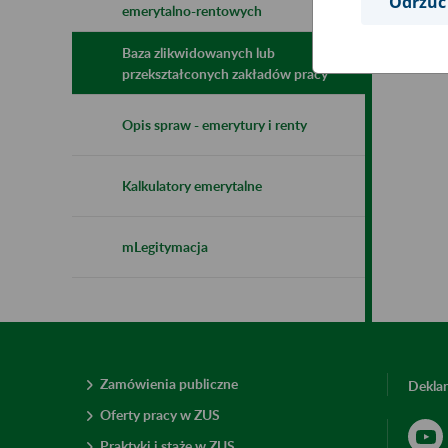
Odrzuć
emerytalno-rentowych
Baza zlikwidowanych lub
przekształconych zakładów pracy
Opis spraw - emerytury i renty
Kalkulatory emerytalne
mLegitymacja
Zamówienia publiczne
Deklar
Oferty pracy w ZUS
Praktyki i staże w ZUS