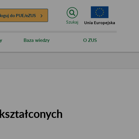
loguj do
PUE/eZUS
Szukaj
y
Baza wiedzy
O ZUS
kształconych