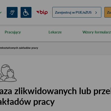
Zarejestruj w
PUE/eZUS
Za
Pracujący
Lekarze
Wzory formularz
zekształconych zakładów pracy
aza zlikwidowanych lub prze
akładów pracy