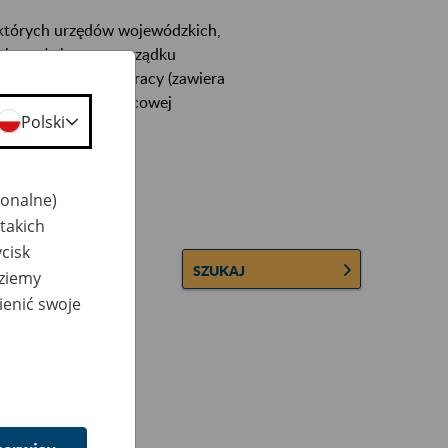
ektórych urzędów wojewódzkich,
wiera ułożone w porządku
łconych zakładów pracy (zawiera
 lub osobowej i płacowej
Polski
jonalne)
takich
cisk
SZUKAJ
dziemy
ienić swoje