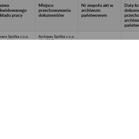
azwa
Miejsce
Nr zespołu akt w
Daty k
likwidowanego
przechowywania
archiwum
dokume
akładu pracy
dokumentów
państwowym
przech
archiw
państw
trans Spółka z o.o.
Archipax Spółka z o.o.
upadłości w
42-400 Zawiercie, ul.
orzowie, ul.
Żniwna 1A tel. 32 671
walidzka 11
60 56
kłady Mięsne
Archipax Spółka z o.o.
ruzel Spółka z o.o.
42-400 Zawiercie, ul.
upadłości w
Żniwna 1A tel. 32 671
bieszowicach
60 56
owarzyszenie Polska
Archipax Spółka z o.o.
stynia w likwidacji
42-400 Zawiercie, ul.
Kluczach, ul.
Żniwna 1A tel. 32 671
snowa 12/13
60 56
RH Prohutrem
Archipax Spółka z o.o.
ólka z o.o. w
42-400 Zawiercie, ul.
kwidacji w
Żniwna 1A tel. 32 671
wierciu, ul. Polska
60 56
 C
DYM. PL 2 Spółka z
Archipax Spółka z o.o.