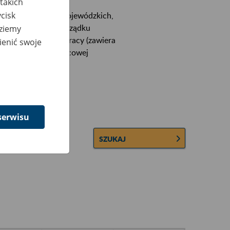
takich
cisk
ektórych urzędów wojewódzkich,
wiera ułożone w porządku
dziemy
łconych zakładów pracy (zawiera
ienić swoje
 lub osobowej i płacowej
serwisu
SZUKAJ