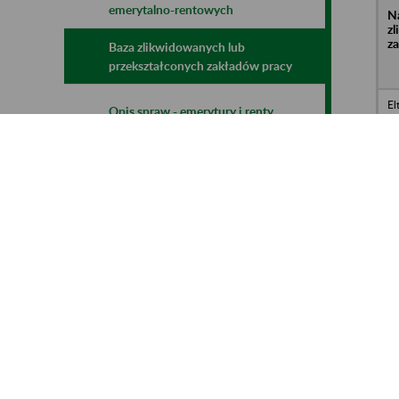
emerytalno-rentowych
N
z
z
Baza zlikwidowanych lub
przekształconych zakładów pracy
El
Opis spraw - emerytury i renty
w 
Ch
In
Kalkulatory emerytalne
Za
Pa
w 
Do
mLegitymacja
St
Pu
w 
So
ZP
Sp
li
Za
14
E-