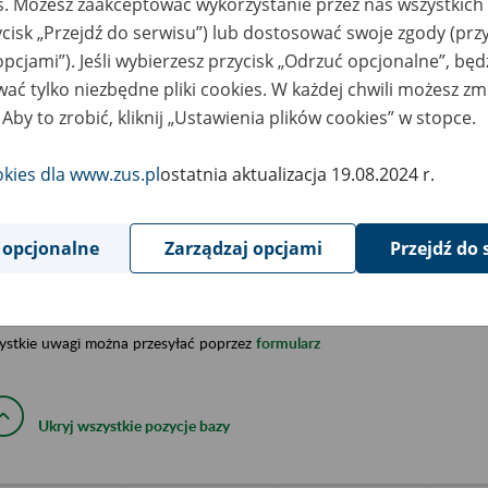
es. Możesz zaakceptować wykorzystanie przez nas wszystkich 
ycisk „Przejdź do serwisu”) lub dostosować swoje zgody (przy
a została opracowana na podstawie uzyskanych informacji z ni
isterstw, urzędów centralnych oraz archiwów państwowych, za
opcjami”). Jeśli wybierzesz przycisk „Odrzuć opcjonalne”, bę
abetycznym informacje na temat zlikwidowanych bądź przekszta
ać tylko niezbędne pliki cookies. W każdej chwili możesz zm
n. informacje o miejscu przechowywania dokumentacji osobowej
 Aby to zrobić, kliknij „Ustawienia plików cookies” w stopce.
cowników tych zakładów).
okies dla www.zus.pl
ostatnia aktualizacja 19.08.2024 r.
ę można przeszukiwać wg nazwy zakładu pracy.
gi można przesyłać poprzez formularz umieszczony poniżej.
 opcjonalne
Zarządzaj opcjami
Przejdź do 
wa zakładu pracy:
ystkie uwagi można przesyłać poprzez
formularz
Ukryj wszystkie pozycje bazy