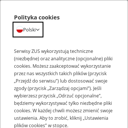
Polityka cookies
Polski
Menu
Szukaj
Serwisy ZUS wykorzystują techniczne
(niezbędne) oraz analityczne (opcjonalne) pliki
cookies. Możesz zaakceptować wykorzystanie
Emerytury
przez nas wszystkich takich plików (przycisk
„Przejdź do serwisu”) lub dostosować swoje
zgody (przycisk „Zarządzaj opcjami”). Jeśli
wybierzesz przycisk „Odrzuć opcjonalne”,
będziemy wykorzystywać tylko niezbędne pliki
Baza zlikwidowanych lub
cookies. W każdej chwili możesz zmienić swoje
przekształconych zakładów pracy
ustawienia. Aby to zrobić, kliknij „Ustawienia
plików cookies” w stopce.