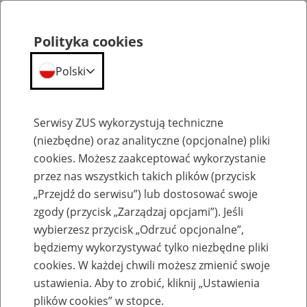
Polityka cookies
Polski
Menu
Szukaj
Serwisy ZUS wykorzystują techniczne
(niezbędne) oraz analityczne (opcjonalne) pliki
cookies. Możesz zaakceptować wykorzystanie
Emerytury
przez nas wszystkich takich plików (przycisk
„Przejdź do serwisu”) lub dostosować swoje
zgody (przycisk „Zarządzaj opcjami”). Jeśli
wybierzesz przycisk „Odrzuć opcjonalne”,
będziemy wykorzystywać tylko niezbędne pliki
Baza zlikwidowanych lub
cookies. W każdej chwili możesz zmienić swoje
przekształconych zakładów pracy
ustawienia. Aby to zrobić, kliknij „Ustawienia
plików cookies” w stopce.