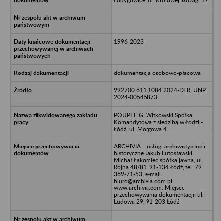
Łodygowice, ul. Królowej Jadwigi 17
1996-2023
dokumentacja osobowo-płacowa
992700.611.1084.2024-DER; UNP:
2024-00545873
POUPEE G. Witkowski Spółka
Komandytowa z siedzibą w Łodzi -
Łódź, ul. Morgowa 4
ARCHIVIA – usługi archiwistyczne i
historyczne Jakub Lutosławski,
Michał Łakomiec spółka jawna, ul.
Rojna 48/81, 91-134 Łódź, tel. 79
369-71-53, e-mail:
biuro@archivia.com.pl,
www.archivia.com. Miejsce
przechowywania dokumentacji: ul.
Ludowa 29, 91-203 Łódź