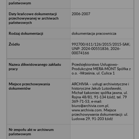
2006-2007
dokumentacja pracownicza
992700/611/126/2015/2015-SAK;
UNP: 2024-00551836, 2026-
00074166
Przedsiębiorstwo Usługowo-
Produkcyjne MERA-MONT Spółka z
o.o. -Września, ul. Culica 1
ARCHIVIA – usługi archiwistyczne i
historyczne Jakub Lutosławski,
Michał Łakomiec spółka jawna, ul.
Rojna 48/81, 91-134 Łódź, tel. 79
369-71-53, e-mail:
biuro@archivia.com.pl,
www.archivia.com. Miejsce
przechowywania dokumentacji: ul.
Ludowa 29, 91-203 Łódź