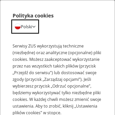
Polityka cookies
Polski
Menu
Szukaj
Serwisy ZUS wykorzystują techniczne
(niezbędne) oraz analityczne (opcjonalne) pliki
cookies. Możesz zaakceptować wykorzystanie
Emerytury
przez nas wszystkich takich plików (przycisk
„Przejdź do serwisu”) lub dostosować swoje
zgody (przycisk „Zarządzaj opcjami”). Jeśli
wybierzesz przycisk „Odrzuć opcjonalne”,
będziemy wykorzystywać tylko niezbędne pliki
Baza zlikwidowanych lub
cookies. W każdej chwili możesz zmienić swoje
przekształconych zakładów pracy
ustawienia. Aby to zrobić, kliknij „Ustawienia
plików cookies” w stopce.