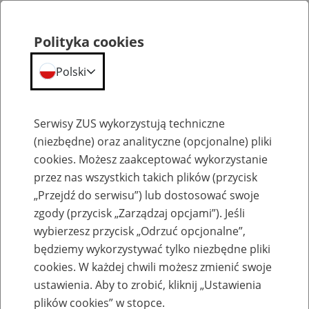
Polityka cookies
Polski
Menu
Szukaj
Serwisy ZUS wykorzystują techniczne
(niezbędne) oraz analityczne (opcjonalne) pliki
cookies. Możesz zaakceptować wykorzystanie
Emerytury
przez nas wszystkich takich plików (przycisk
„Przejdź do serwisu”) lub dostosować swoje
zgody (przycisk „Zarządzaj opcjami”). Jeśli
wybierzesz przycisk „Odrzuć opcjonalne”,
będziemy wykorzystywać tylko niezbędne pliki
Baza zlikwidowanych lub
cookies. W każdej chwili możesz zmienić swoje
przekształconych zakładów pracy
ustawienia. Aby to zrobić, kliknij „Ustawienia
plików cookies” w stopce.