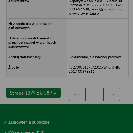
Depozytowe Sp. z o.o. – Chełm, ul.
Litewska 9; tel. 82 820 00 01; +48
603 469 600; biuro@pro-ventura.pl;
www.pro-ventura.pl
Dokumentacja osobowo-płacowa
992700/611/5/2015-SAK; UNP:
2017-00398811
Strona 1379 z 8 589
<<
>>
Zamówienia publiczne
Oferty pracy w ZUS