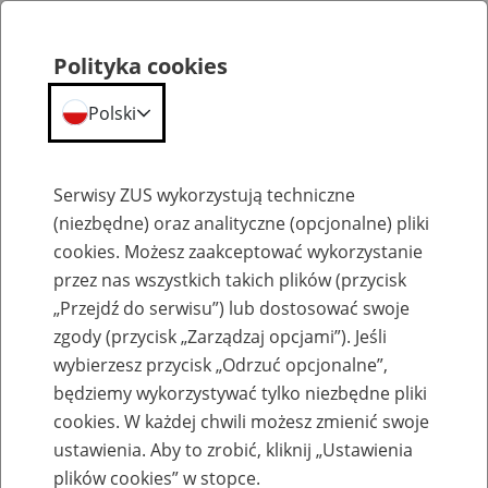
Polityka cookies
Polski
Menu
Szukaj
Serwisy ZUS wykorzystują techniczne
(niezbędne) oraz analityczne (opcjonalne) pliki
cookies. Możesz zaakceptować wykorzystanie
Emerytury
przez nas wszystkich takich plików (przycisk
„Przejdź do serwisu”) lub dostosować swoje
zgody (przycisk „Zarządzaj opcjami”). Jeśli
wybierzesz przycisk „Odrzuć opcjonalne”,
będziemy wykorzystywać tylko niezbędne pliki
Baza zlikwidowanych lub
cookies. W każdej chwili możesz zmienić swoje
przekształconych zakładów pracy
ustawienia. Aby to zrobić, kliknij „Ustawienia
plików cookies” w stopce.