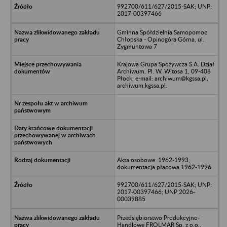
992700/611/627/2015-SAK; UNP:
2017-00397466
Gminna Spółdzielnia Samopomoc
Chłopska - Opinogóra Górna, ul.
Zygmuntowa 7
Krajowa Grupa Spożywcza S.A. Dział
Archiwum. Pl. W. Witosa 1, 09-408
Płock, e-mail: archiwum@kgssa.pl,
archiwum.kgssa.pl.
Akta osobowe: 1962-1993;
dokumentacja płacowa 1962-1996
992700/611/627/2015-SAK; UNP:
2017-00397466; UNP 2026-
00039885
Przedsiębiorstwo Produkcyjno-
Handlowe FROLMAR Sp. z o.o.,