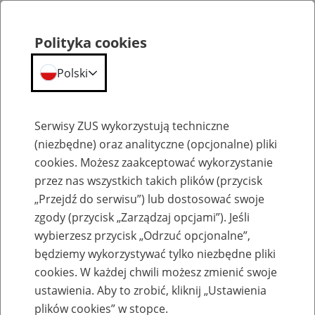
Polityka cookies
Polski
Menu
Szukaj
Serwisy ZUS wykorzystują techniczne
(niezbędne) oraz analityczne (opcjonalne) pliki
cookies. Możesz zaakceptować wykorzystanie
Emerytury
przez nas wszystkich takich plików (przycisk
„Przejdź do serwisu”) lub dostosować swoje
zgody (przycisk „Zarządzaj opcjami”). Jeśli
wybierzesz przycisk „Odrzuć opcjonalne”,
będziemy wykorzystywać tylko niezbędne pliki
Baza zlikwidowanych lub
cookies. W każdej chwili możesz zmienić swoje
przekształconych zakładów pracy
ustawienia. Aby to zrobić, kliknij „Ustawienia
plików cookies” w stopce.