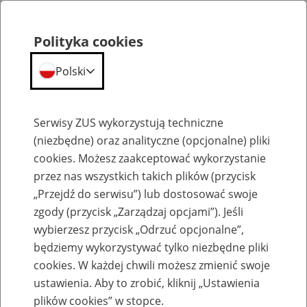
Polityka cookies
Polski
Menu
Szukaj
Serwisy ZUS wykorzystują techniczne
(niezbędne) oraz analityczne (opcjonalne) pliki
cookies. Możesz zaakceptować wykorzystanie
Emerytury
przez nas wszystkich takich plików (przycisk
„Przejdź do serwisu”) lub dostosować swoje
zgody (przycisk „Zarządzaj opcjami”). Jeśli
wybierzesz przycisk „Odrzuć opcjonalne”,
będziemy wykorzystywać tylko niezbędne pliki
Baza zlikwidowanych lub
cookies. W każdej chwili możesz zmienić swoje
przekształconych zakładów pracy
ustawienia. Aby to zrobić, kliknij „Ustawienia
plików cookies” w stopce.