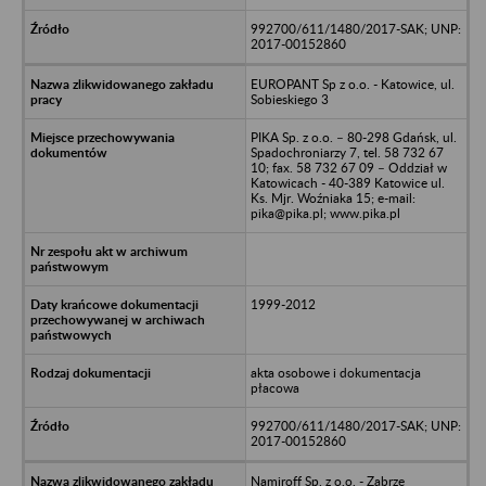
992700/611/1480/2017-SAK; UNP:
2017-00152860
EUROPANT Sp z o.o. - Katowice, ul.
Sobieskiego 3
PIKA Sp. z o.o. – 80-298 Gdańsk, ul.
Spadochroniarzy 7, tel. 58 732 67
10; fax. 58 732 67 09 – Oddział w
Katowicach - 40-389 Katowice ul.
Ks. Mjr. Woźniaka 15; e-mail:
pika@pika.pl; www.pika.pl
1999-2012
akta osobowe i dokumentacja
płacowa
992700/611/1480/2017-SAK; UNP:
2017-00152860
Namiroff Sp. z o.o. - Zabrze