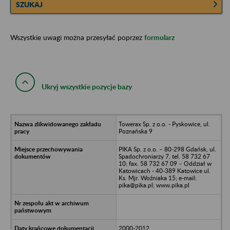
SZUKAJ
Wszystkie uwagi można przesyłać poprzez
formularz
Ukryj wszystkie pozycje bazy
Towerax Sp. z o.o. - Pyskowice, ul.
Poznańska 9
PIKA Sp. z o.o. – 80-298 Gdańsk, ul.
Spadochroniarzy 7, tel. 58 732 67
10; fax. 58 732 67 09 – Oddział w
Katowicach - 40-389 Katowice ul.
Ks. Mjr. Woźniaka 15; e-mail:
pika@pika.pl; www.pika.pl
2000-2012