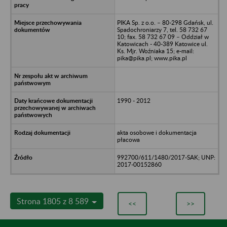
PIKA Sp. z o.o. – 80-298 Gdańsk, ul.
Spadochroniarzy 7, tel. 58 732 67
10; fax. 58 732 67 09 – Oddział w
Katowicach - 40-389 Katowice ul.
Ks. Mjr. Woźniaka 15; e-mail:
pika@pika.pl; www.pika.pl
1990 - 2012
akta osobowe i dokumentacja
płacowa
992700/611/1480/2017-SAK; UNP:
2017-00152860
Strona 1805 z 8 589
<<
>>